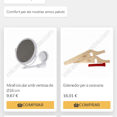
Comfort per els nostres amics peluts
Mirall circular amb ventosa de
Estenedor per a caravana
Ø16 cm
9,67 €
16,01 €
COMPRAR
COMPRAR