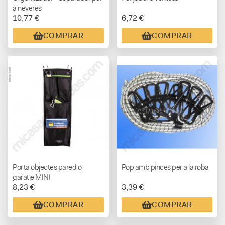
a neveres
10,77 €
6,72 €
COMPRAR
COMPRAR
Porta objectes pared o
Pop amb pinces per a la roba
garatje MINI
8,23 €
3,39 €
COMPRAR
COMPRAR