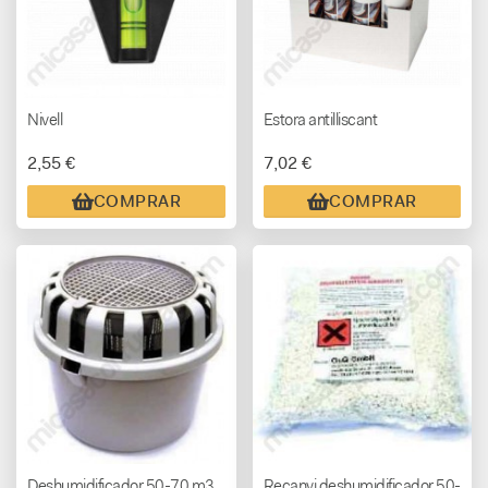
Nivell
Estora antilliscant
2,55 €
7,02 €
COMPRAR
COMPRAR
Deshumidificador 50-70 m3
Recanvi deshumidificador 50-