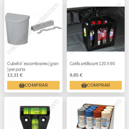
Cubell d´escombraries ( gran
Catifa antillscant 120 X 90
) per porta
13,31 €
9,85 €
COMPRAR
COMPRAR