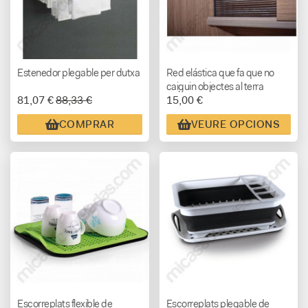
Estenedor plegable per dutxa
Red elástica que fa que no
caiguin objectes al terra
81,07 €
88,33 €
15,00 €
COMPRAR
VEURE OPCIONS
Escorreplats flexible de
Escorreplats plegable de