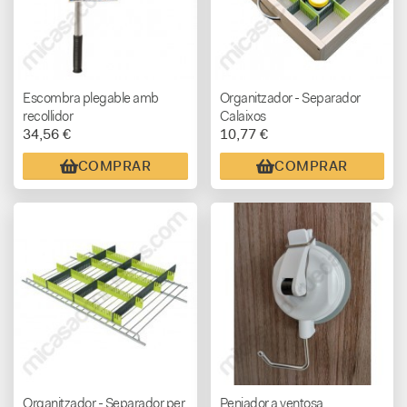
Escombra plegable amb
Organitzador - Separador
recollidor
Calaixos
34,56 €
10,77 €
COMPRAR
COMPRAR
Organitzador - Separador per
Penjador a ventosa