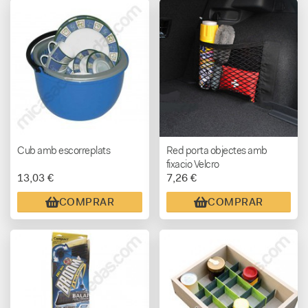
Cub amb escorreplats
Red porta objectes amb
fixacio Velcro
13,03 €
7,26 €
COMPRAR
COMPRAR