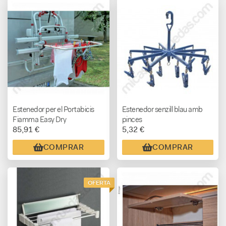
Estenedor per el Portabicis
Estenedor senzill blau amb
Fiamma Easy Dry
pinces
85,91 €
5,32 €
COMPRAR
COMPRAR
OFERTA