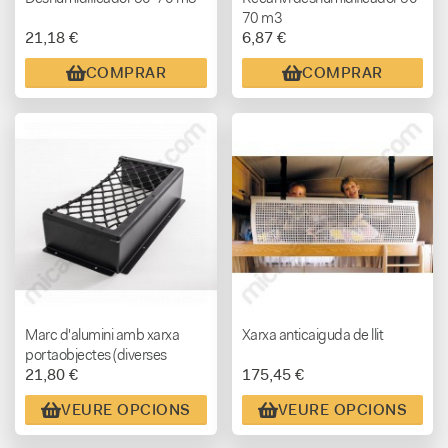
70 m3
21,18 €
6,87 €
COMPRAR
COMPRAR
Marc d'alumini amb xarxa
Xarxa anticaiguda de llit
portaobjectes (diverses
21,80 €
175,45 €
mides)
VEURE OPCIONS
VEURE OPCIONS