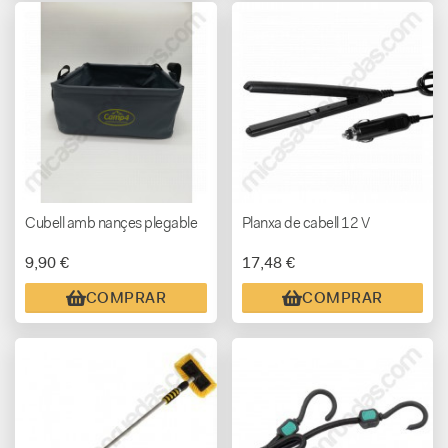
Cubell amb nançes plegable
Planxa de cabell 12 V
9,90 €
17,48 €
COMPRAR
COMPRAR