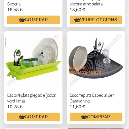
Silicona
silicona amb safata
16,58 €
18,60 €
COMPRAR
VEURE OPCIONS
Escorreplats plegable (color:
Escorreplats Especial per
verd llima)
Caravaning
10,78 €
11,50 €
COMPRAR
COMPRAR