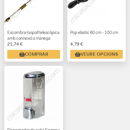
Escombra/raspall telescòpica
Pop elastic 60 cm - 100 cm
amb connexió a mànega
21,74 €
4,79 €
COMPRAR
VEURE OPCIONS