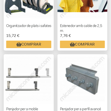
Organitzador de plats i safates
Estenedor amb cable de 2,5
m.
15,72 €
7,76 €
COMPRAR
COMPRAR
Penjador per a moble
Penjador per a perfil avancé