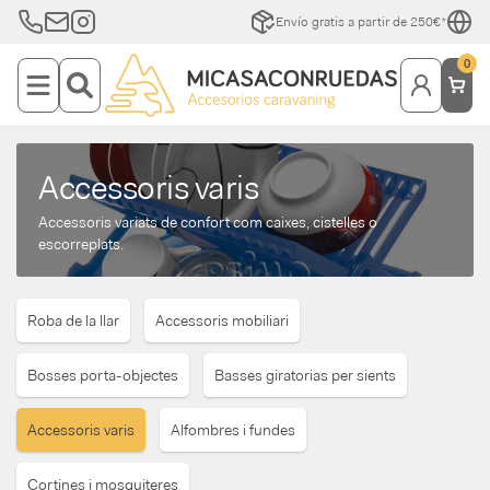
Envío gratis a partir de 250€*
0
Accessoris varis
Accessoris variats de confort com caixes, cistelles o
escorreplats.
Roba de la llar
Accessoris mobiliari
Bosses porta-objectes
Basses giratorias per sients
Accessoris varis
Alfombres i fundes
Cortines i mosquiteres