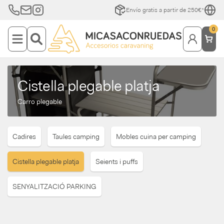
Envío gratis a partir de 250€*
0
Cistella plegable platja
Carro plegable
Cadires
Taules camping
Mobles cuina per camping
Cistella plegable platja
Seients i puffs
SENYALITZACIÓ PARKING