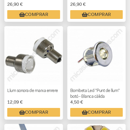
26,90 €
26,90 €
NEUTRE
COMPRAR
COMPRAR
Llum sonora de marxa enrere
Bombeta Led "Punt de llum"
botó - Blanca càlida
12,09 €
4,50 €
COMPRAR
COMPRAR