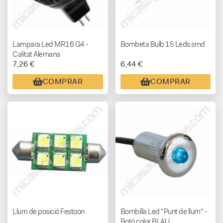
Lampara Led MR16 G4 -
Bombeta Bulb 15 Leds smd
Calitat Alemana
7,26 €
6,44 €
COMPRAR
COMPRAR
Llum de posició Festoon
Bombilla Led "Punt de llum" -
Botó color BLAU