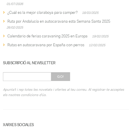
01/07/2026
¿Cuál es la mejor claraboya para camper?
18/03/2025
Ruta por Andalucía en autocaravana esta Semana Santa 2025
26/02/2025
Calendario de ferias caravaning 2025 en Europa
19/02/2025
Rutas en autocaravana por España con perros
12/02/2025
SUBSCRIPCIÓ AL NEWSLETTER
GO!
Apunta't i rep totes les novetats i ofertes al teu correu. Al registrar-te acceptes
els nsotres condicions d'ús.
XARXES SOCIALES