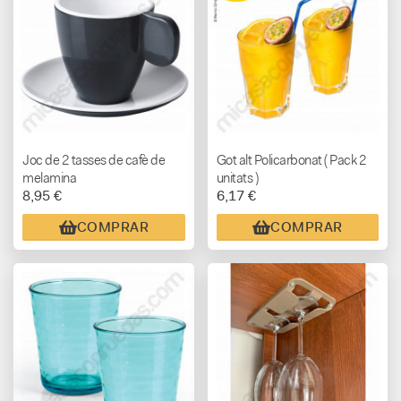
Joc de 2 tasses de cafè de
Got alt Policarbonat ( Pack 2
melamina
unitats )
8,95 €
6,17 €
COMPRAR
COMPRAR