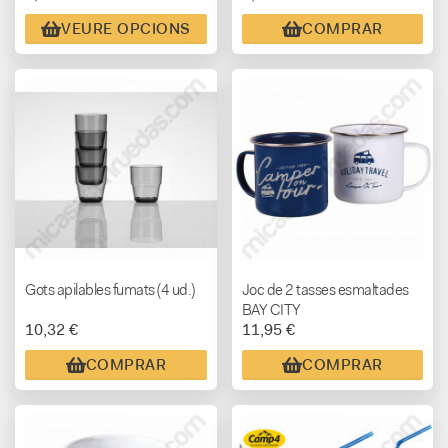
VEURE OPCIONS
COMPRAR
Gots apilables fumats (4 ud.)
Joc de 2 tasses esmaltades
BAY CITY
10,32 €
11,95 €
COMPRAR
COMPRAR