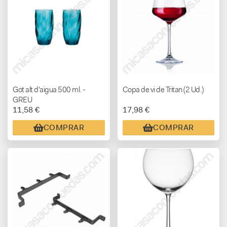
Got alt d'aigua 500 ml. -
Copa de vi de Tritan (2 Ud.)
GREU
11,58 €
17,98 €
COMPRAR
COMPRAR