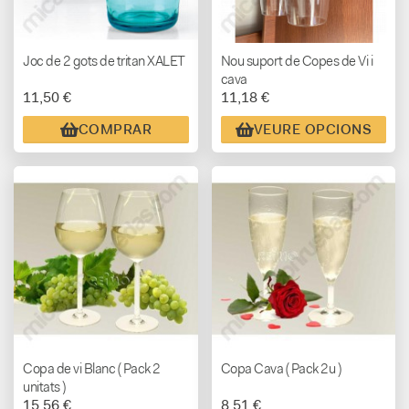
Joc de 2 gots de tritan XALET
Nou suport de Copes de Vi i
cava
11,50 €
11,18 €
COMPRAR
VEURE OPCIONS
Copa de vi Blanc ( Pack 2
Copa Cava ( Pack 2u )
unitats )
15,56 €
8,51 €