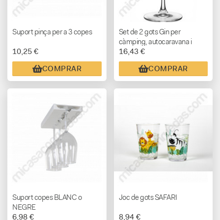
Suport pinça per a 3 copes
Set de 2 gots Gin per
càmping, autocaravana i
10,25 €
16,43 €
camper
COMPRAR
COMPRAR
Suport copes BLANC o
Joc de gots SAFARI
NEGRE
6,98 €
8,94 €