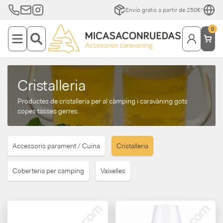
Envío gratis a partir de 250€*
0
Cristalleria
Productes de cristalleria per al càmping i caravàning gots
copes tasses gerres.
Accessoris parament / Cuina
Cristalleria
Coberteria per camping
Vaixelles