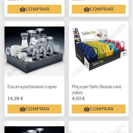
COMPRAR
COMPRAR
Escuma portavasos i copes
Pinça per Gots i llaunas varis
colors
14,28 €
4,03 €
COMPRAR
COMPRAR