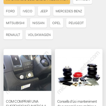
FORD
IVECO
JEEP
MERCEDES BENZ
MITSUBISHI
NISSAN
OPEL
PEUGEOT
RENAULT
VOLSKWAGEN
COM COMPRAR UNA
Consells d'ús i manteniment