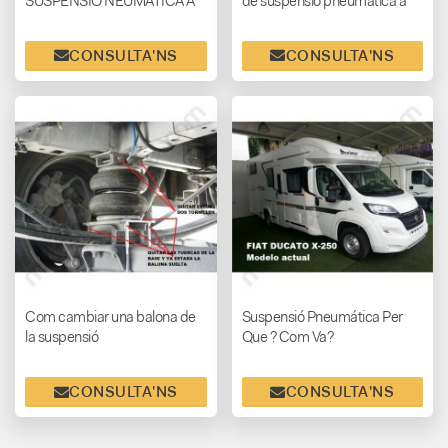
SUSPENSIO NEUMATICA A
de suspensió pneumàtica a
MICASACONRUEDAS.COM
autocaravanes
CONSULTA'NS
CONSULTA'NS
Com cambiar una balona de
Suspensió Pneumática Per
la suspensió
Que ? Com Va?
CONSULTA'NS
CONSULTA'NS