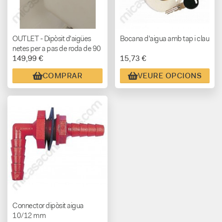
OUTLET - Dipòsit d'aigües
Bocana d'aigua amb tap i clau
netes per a pas de roda de 90
149,99 €
15,73 €
L.
COMPRAR
VEURE OPCIONS
Connector dipòsit aigua
10/12 mm