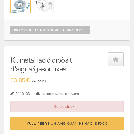
CONSULTA'NS SOBRE EL PRODUCTE
Kit instal·lació dipòsit
d'aigua/gasoil fixes
23,85 €
IVA inclòs
0110_03
autocaravana
caravana
Sense stock
VULL REBRE UN AVÍS QUAN HI HAGI STOCK