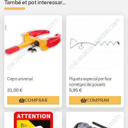
També et pot interessar...
Cepo universal
Piqueta especial per fixar
corretges de gossets
31,00 €
5,95 €
COMPRAR
COMPRAR