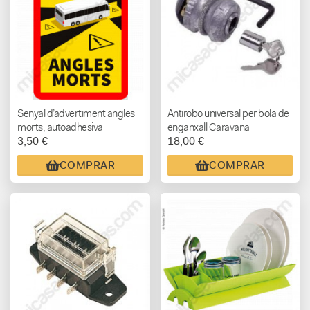
Senyal d’advertiment angles
Antirobo universal per bola de
morts, autoadhesiva
enganxall Caravana
3,50 €
18,00 €
COMPRAR
COMPRAR