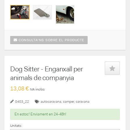
CONSULTA'NS SOBRE EL PRODUCTE
Dog Sitter - Enganxall per
animals de companyia
13,08 €
IVA inclòs
0403_22
autocaravana
camper
caravana
En estoc! Enviament en 24-48h!
Unitats: