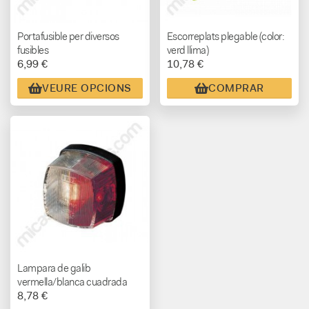
Portafusible per diversos
Escorreplats plegable (color:
fusibles
verd llima)
6,99 €
10,78 €
VEURE OPCIONS
COMPRAR
Lampara de galib
vermella/blanca cuadrada
8,78 €