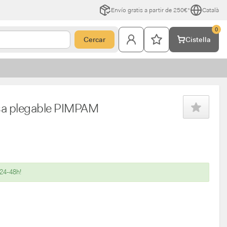
Envío gratis a partir de 250€*
Català
0
Cercar
Cistella
ssa plegable PIMPAM
 24-48h!