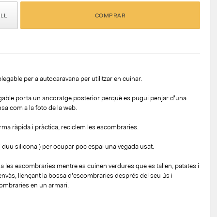
ELL
COMPRAR
egable per a autocaravana per utilitzar en cuinar.
gable porta un ancoratge posterior perquè es pugui penjar d'una
nsa com a la foto de la web.
ma ràpida i pràctica, reciclem les escombraries.
 ( duu silicona ) per ocupar poc espai una vegada usat.
 a les escombraries mentre es cuinen verdures que es tallen, patates i
 envàs, llençant la bossa d'escombraries després del seu ús i
combraries en un armari.