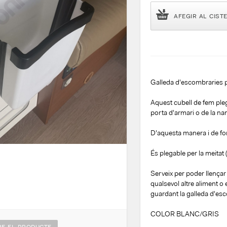
AFEGIR AL CIST
Galleda d'escombraries pl
Aquest cubell de fem ple
porta d'armari o de la na
D'aquesta manera i de for
És plegable per la meitat
Serveix per poder llençar
qualsevol altre aliment o
guardant la galleda d'es
COLOR BLANC/GRIS
E EL PRODUCTE