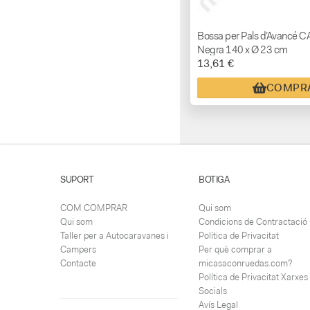
Bossa per Pals d’Avancé
Negra 140 x Ø 23 cm
13,61 €
COMPR
SUPORT
BOTIGA
COM COMPRAR
Qui som
Qui som
Condicions de Contractació
Taller per a Autocaravanes i
Política de Privacitat
Campers
Per què comprar a
Contacte
micasaconruedas.com?
Política de Privacitat Xarxes
Socials
Avís Legal