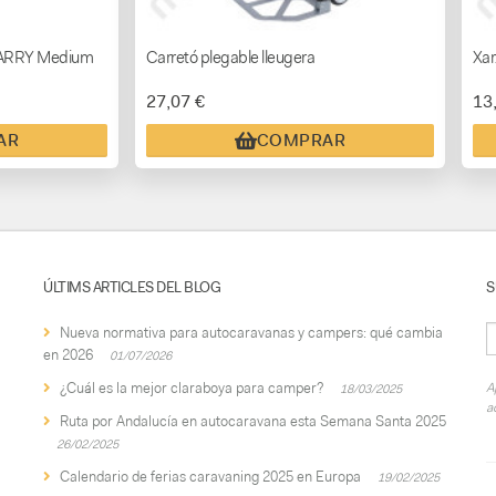
 CARRY Medium
Carretó plegable lleugera
Xar
27,07 €
13
AR
COMPRAR
ÚLTIMS ARTICLES DEL BLOG
S
Nueva normativa para autocaravanas y campers: qué cambia
en 2026
01/07/2026
¿Cuál es la mejor claraboya para camper?
A
18/03/2025
a
Ruta por Andalucía en autocaravana esta Semana Santa 2025
26/02/2025
Calendario de ferias caravaning 2025 en Europa
19/02/2025