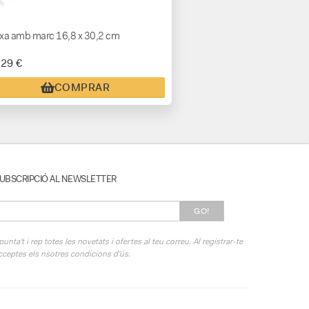
xa amb marc 16,8 x 30,2 cm
,29 €
COMPRAR
UBSCRIPCIÓ AL NEWSLETTER
GO!
punta't i rep totes les novetats i ofertes al teu correu. Al registrar-te
cceptes els nsotres condicions d'ús.