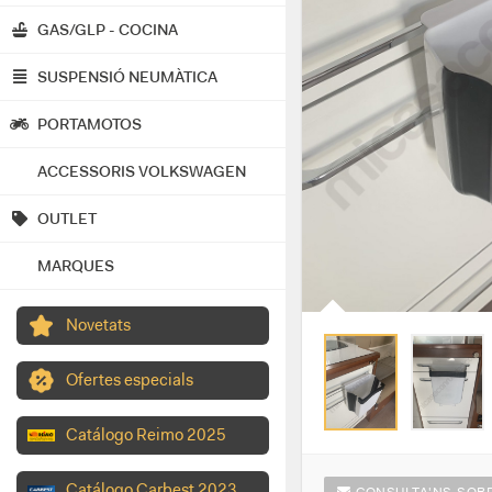
GAS/GLP - COCINA
SUSPENSIÓ NEUMÀTICA
PORTAMOTOS
ACCESSORIS VOLKSWAGEN
OUTLET
MARQUES
Novetats
Ofertes especials
Catálogo Reimo 2025
Catálogo Carbest 2023
CONSULTA'NS SOBR