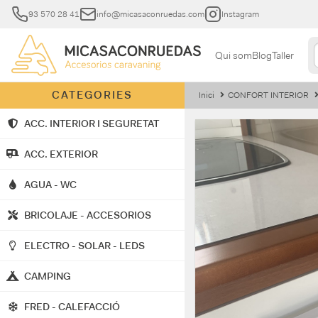
93 570 28 41
info@micasaconruedas.com
Instagram
Qui som
Blog
Taller
CATEGORIES
Inici
CONFORT INTERIOR
ACC. INTERIOR I SEGURETAT
ACC. EXTERIOR
AGUA - WC
BRICOLAJE - ACCESORIOS
ELECTRO - SOLAR - LEDS
CAMPING
FRED - CALEFACCIÓ