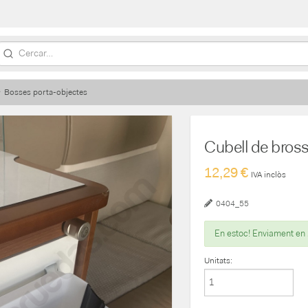
Bosses porta-objectes
Cubell de bro
12,29 €
IVA inclòs
0404_55
En estoc! Enviament en
Unitats: