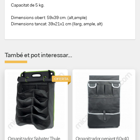
Capacitat de 5 kg.
Dimensions obert: 59x39 cm. (alt,ample)
Dimensions tancat: 39x21x1 cm (llarg, ample, alt)
També et pot interessar...
OFERTA
Organitzador Sabater Thule
Organitzador penjant 60x40