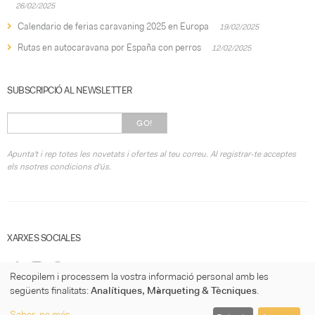
26/02/2025
Calendario de ferias caravaning 2025 en Europa
19/02/2025
Rutas en autocaravana por España con perros
12/02/2025
SUBSCRIPCIÓ AL NEWSLETTER
GO!
Apunta't i rep totes les novetats i ofertes al teu correu. Al registrar-te acceptes
els nsotres condicions d'ús.
XARXES SOCIALES
Recopilem i processem la vostra informació personal amb les
següents finalitats:
Analítiques, Màrqueting & Tècniques
.
Saber-ne més