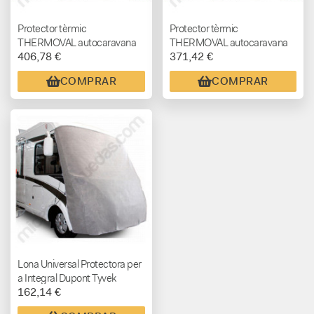
Protector tèrmic
Protector tèrmic
THERMOVAL autocaravana
THERMOVAL autocaravana
406,78 €
371,42 €
INTEGRAL Elnagh
INTEGRAL Rapid Sèrie 9 +
Magnum/Mc
2011
COMPRAR
COMPRAR
Louis/Mobilvetta
Lona Universal Protectora per
a Integral Dupont Tyvek
162,14 €
Hindermann