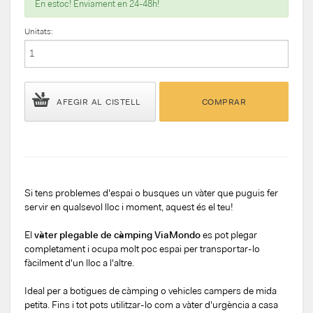
En estoc! Enviament en 24-48h!
Unitats:
AFEGIR AL CISTELL
COMPRAR
Si tens problemes d'espai o busques un vàter que puguis fer
servir en qualsevol lloc i moment, aquest és el teu!
El
vàter plegable de càmping ViaMondo
es pot plegar
completament i ocupa molt poc espai per transportar-lo
fàcilment d'un lloc a l'altre.
Ideal per a botigues de càmping o vehicles campers de mida
petita. Fins i tot pots utilitzar-lo com a vàter d'urgència a casa