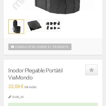
CONSULTA'NS SOBRE EL PRODUCTE
Inodor Plegable Portàtil
ViaMondo
33,59 €
IVA inclòs
0106_34