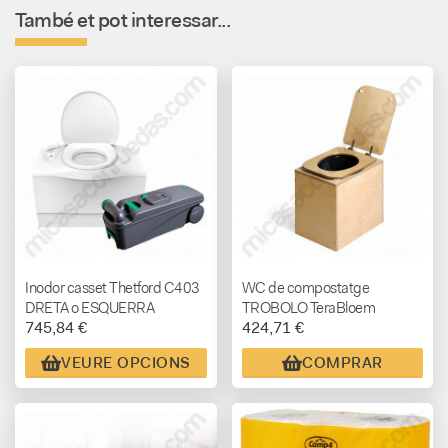
També et pot interessar...
Inodor casset Thetford C403
WC de compostatge
DRETA o ESQUERRA
TROBOLO TeraBloem
745,84 €
424,71 €
VEURE OPCIONS
COMPRAR