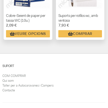
Cobre-Seient de paper per
Suports per rotllos wc, amb
tassa WC (10u.)
ventosa
2,09 €
7,93 €
VEURE OPCIONS
COMPRAR
SUPORT
COM COMPRAR
Qui som
Taller per a Autocaravanes i Campers
Contacte