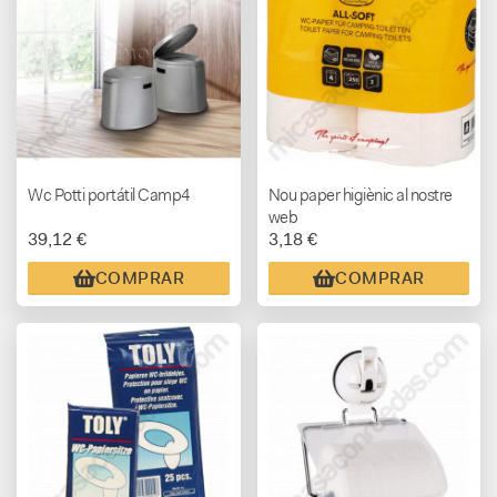
Wc Potti portátil Camp4
Nou paper higiènic al nostre
web
39,12 €
3,18 €
COMPRAR
COMPRAR