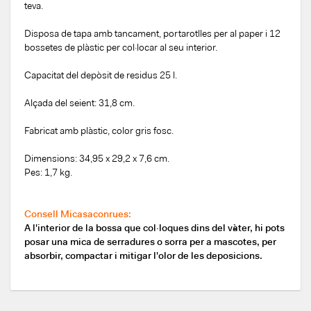
teva.
Disposa de tapa amb tancament, portarotlles per al paper i 12
bossetes de plàstic per col·locar al seu interior.
Capacitat del depòsit de residus 25 l.
Alçada del seient: 31,8 cm.
Fabricat amb plàstic, color gris fosc.
Dimensions: 34,95 x 29,2 x 7,6 cm.
Pes: 1,7 kg.
Consell Micasaconrues:
A l'interior de la bossa que col·loques dins del vàter, hi pots
posar una mica de serradures o sorra per a mascotes, per
absorbir, compactar i mitigar l'olor de les deposicions.