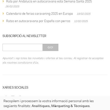
Ruta por Andalucía en autocaravana esta Semana Santa 2025
26/02/2025
Calendario de ferias caravaning 2025 en Europa
19/02/2025
Rutas en autocaravana por España con perros
12/02/2025
SUBSCRIPCIÓ AL NEWSLETTER
GO!
Apunta't i rep totes les novetats i ofertes al teu correu. Al registrar-te acceptes
els nsotres condicions d'ús.
XARXES SOCIALES
Recopilem i processem la vostra informació personal amb les
següents finalitats:
Analítiques, Màrqueting & Tècniques
.