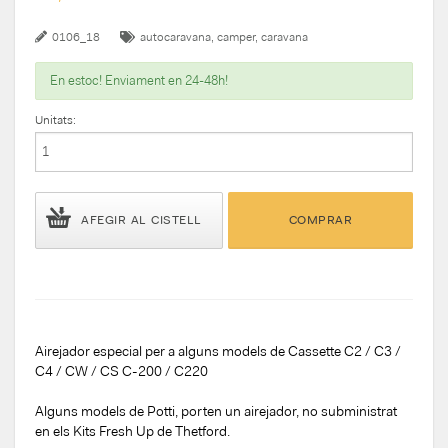
0106_18
autocaravana
camper
caravana
En estoc! Enviament en 24-48h!
Unitats:
AFEGIR AL CISTELL
COMPRAR
Airejador especial per a alguns models de Cassette C2 / C3 /
C4 / CW / CS C-200 / C220
Alguns models de Potti, porten un airejador, no subministrat
en els Kits Fresh Up de Thetford.