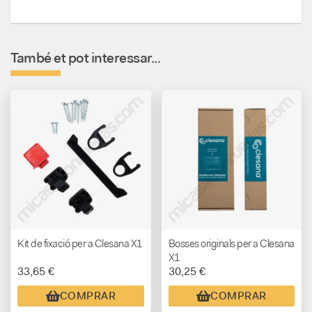
També et pot interessar...
Kit de fixació per a Clesana X1
Bosses originals per a Clesana
X1
33,65 €
30,25 €
COMPRAR
COMPRAR