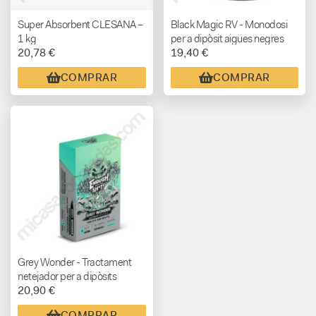
Super Absorbent CLESANA –
Black Magic RV - Monodosi
1 kg
per a dipòsit aigües negres
20,78 €
19,40 €
COMPRAR
COMPRAR
Grey Wonder - Tractament
netejador per a dipòsits
20,90 €
d’aigües grises
COMPRAR