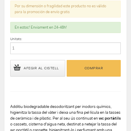
Por su dimensión o fragilidad este producto no es válido
para la promoción de envío gratis
En estoc! Enviament en 24-48h!
Unitats:
AFEGIR AL CISTELL
COMPRAR
Additiu biodegradable desodoritzant per inodors químics,
higienitza la tassa del vàter i deixa una fina pel·lícula en la tasses
de ceràmica i de plàstic. Per al seu ús continuat en
wc portàtils
o cassets, cisterna d'aigua neta, destinat a netejar la tassa del
wc portàtil o cassette, higienitzant-lo i perfumant amb una