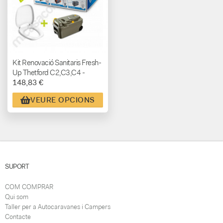
Kit Renovació Sanitaris Fresh-
Up Thetford C2,C3,C4 -
148,83 €
C200 - C250 - C400
VEURE OPCIONS
SUPORT
COM COMPRAR
Qui som
Taller per a Autocaravanes i Campers
Contacte