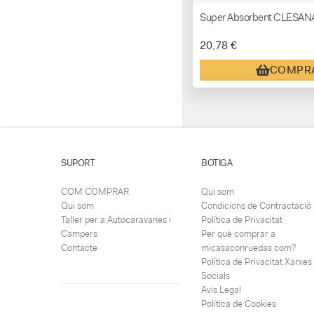
Super Absorbent CLESANA
20,78 €
COMPR
SUPORT
BOTIGA
COM COMPRAR
Qui som
Qui som
Condicions de Contractació
Taller per a Autocaravanes i
Política de Privacitat
Campers
Per què comprar a
Contacte
micasaconruedas.com?
Política de Privacitat Xarxes
Socials
Avís Legal
Política de Cookies