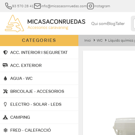
93 570 28 41
info@micasaconruedas.com
Instagram
Qui som
Blog
Taller
CATEGORIES
Inici
WC
Líquids químics
ACC. INTERIOR I SEGURETAT
ACC. EXTERIOR
AGUA - WC
BRICOLAJE - ACCESORIOS
ELECTRO - SOLAR - LEDS
CAMPING
FRED - CALEFACCIÓ