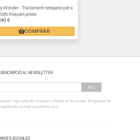
y Wonder - Tractament netejador per a
òsits d’aigües grises
,90 €
COMPRAR
UBSCRIPCIÓ AL NEWSLETTER
GO!
punta't i rep totes les novetats i ofertes al teu correu. Al registrar-te
cceptes els nsotres condicions d'ús.
ARXES SOCIALES