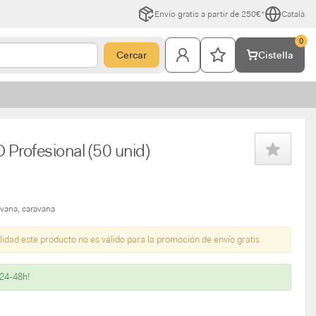
Envío gratis a partir de 250€*
Català
0
Cercar
Cistella
rofesional (50 unid)
avana
caravana
lidad este producto no es válido para la promoción de envío gratis
 24-48h!