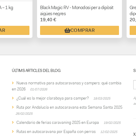
 – 1 kg
Black Magic RV - Monodosi per a dipòsit
Gre
aigües negres
dip
19,40 €
20
AR
COMPRAR
ÚLTIMS ARTICLES DEL BLOG
S
Nueva normativa para autocaravanas y campers: qué cambia
en 2026
01/07/2026
¿Cuál es la mejor claraboya para camper?
A
18/03/2025
a
Ruta por Andalucía en autocaravana esta Semana Santa 2025
26/02/2025
Calendario de ferias caravaning 2025 en Europa
19/02/2025
Rutas en autocaravana por España con perros
12/02/2025
X