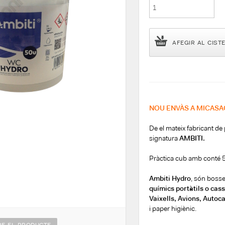
AFEGIR AL CIST
NOU ENVÀS A MICAS
De el mateix fabricant d
signatura
AMBITI.
Pràctica cub amb conté 5
Ambiti Hydro
, són boss
químics portàtils o cas
Vaixells, Avions, Autoca
i paper higiènic.