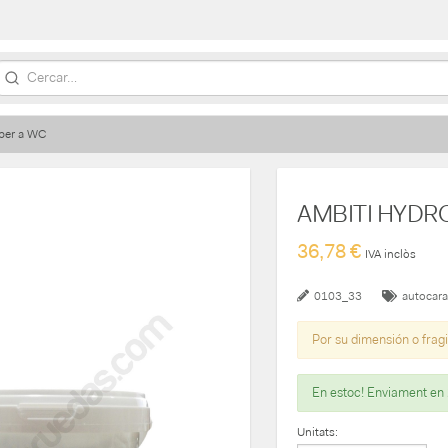
 per a WC
AMBITI HYDRO P
36,78 €
IVA inclòs
0103_33
autocar
Por su dimensión o fragi
En estoc! Enviament en
Unitats: