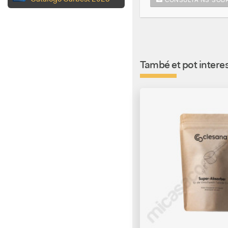
CONSULTA'NS SOBR
També et pot interes