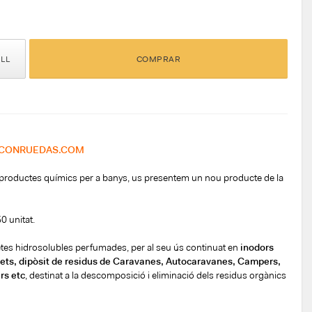
ELL
COMPRAR
ACONRUEDAS.COM
e productes químics per a banys, us presentem un nou producte de la
0 unitat.
etes hidrosolubles perfumades, per al seu ús continuat en
inodors
sets, dipòsit de residus de Caravanes, Autocaravanes, Campers,
rs etc
, destinat a la descomposició i eliminació dels residus orgànics