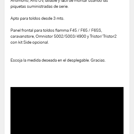
Antimoho, Anti UV, lavable y fácil de montar usando las
piquetas suministradas de serie.
Apto para toldos desde 3 mts.
Panel frontal para toldos fiamma F45 / F65 / F65S,
caravanstore, Omnistor 5002/5003/4900 y Tristor/Tristor2
con kit Side opcional.
Escoja la medida deseada en el desplegable. Gracias.