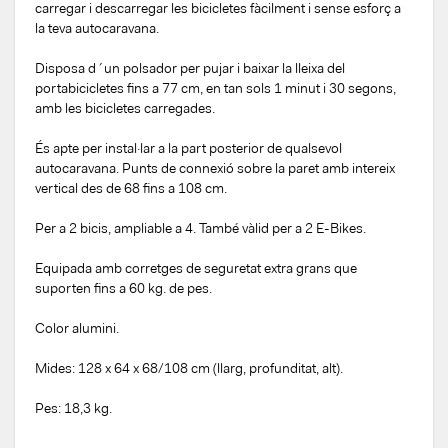
carregar i descarregar les bicicletes fàcilment i sense esforç a
la teva autocaravana.
Disposa d´un polsador per pujar i baixar la lleixa del
portabicicletes fins a 77 cm, en tan sols 1 minut i 30 segons,
amb les bicicletes carregades.
És apte per instal·lar a la part posterior de qualsevol
autocaravana. Punts de connexió sobre la paret amb intereix
vertical des de 68 fins a 108 cm.
Per a 2 bicis, ampliable a 4. També vàlid per a 2 E-Bikes.
Equipada amb corretges de seguretat extra grans que
suporten fins a 60 kg. de pes.
Color alumini.
Mides: 128 x 64 x 68/108 cm (llarg, profunditat, alt).
Pes: 18,3 kg.