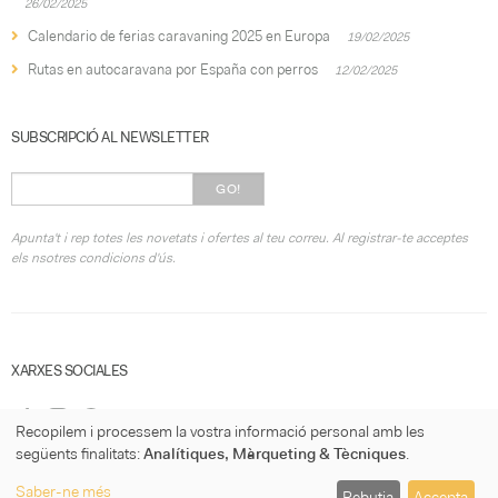
26/02/2025
Calendario de ferias caravaning 2025 en Europa
19/02/2025
Rutas en autocaravana por España con perros
12/02/2025
SUBSCRIPCIÓ AL NEWSLETTER
GO!
Apunta't i rep totes les novetats i ofertes al teu correu. Al registrar-te acceptes
els nsotres condicions d'ús.
XARXES SOCIALES
Recopilem i processem la vostra informació personal amb les
següents finalitats:
Analítiques, Màrqueting & Tècniques
.
Saber-ne més
Rebutja
Accepta