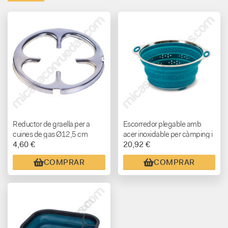
Reductor de graella per a
Escorredor plegable amb
cuines de gas Ø12,5 cm
acer inoxidable per càmping i
4,60 €
20,92 €
autocaravana
COMPRAR
COMPRAR