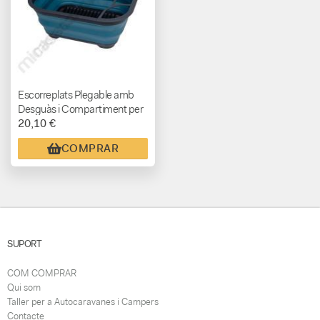
Escorreplats Plegable amb
Desguàs i Compartiment per
20,10 €
a Coberts
COMPRAR
SUPORT
COM COMPRAR
Qui som
Taller per a Autocaravanes i Campers
Contacte