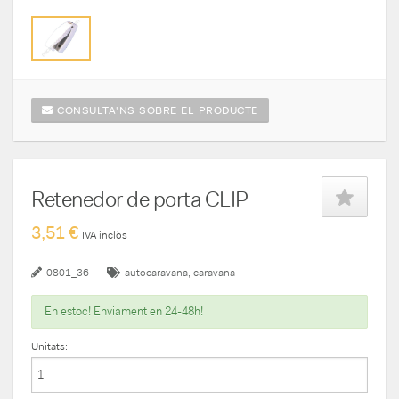
CONSULTA'NS SOBRE EL PRODUCTE
Retenedor de porta CLIP
3,51 €
IVA inclòs
0801_36
autocaravana
caravana
En estoc! Enviament en 24-48h!
Unitats: