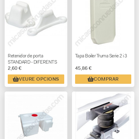
Retenidor de porta
Tapa Boiler Truma Serie 2 i 3
STANDARD - DIFERENTS
2,60 €
45,86 €
COLORS
VEURE OPCIONS
COMPRAR