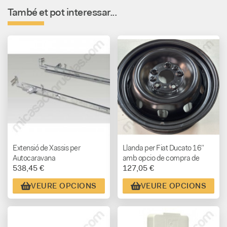
També et pot interessar...
Extensió de Xassis per
Llanda per Fiat Ducato 16”
Autocaravana
amb opcio de compra de
538,45 €
127,05 €
pneumátic.
VEURE OPCIONS
VEURE OPCIONS