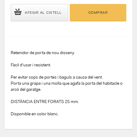
AFEGIR AL CISTELL
COMPRAR
Retenidor
de porta de
nou
disseny
.
Fàcil
d'usar
i
resistent
.
Per evitar
cops
de portes
i
baguls
a causa del
vent
.
Porta una grapa i una molla que agafa la porta del habitacle o
arcó del garatge.
DISTÀNCIA ENTRE FORATS 25 mm.
Disponible en color blanc.