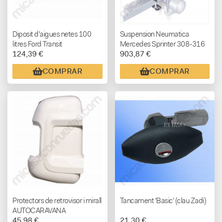
Diposit d'aigues netes 100
Suspension Neumatica
litres Ford Transit
Mercedes Sprinter 308-316
124,39 €
903,87 €
1996 - 2006 KIT BASIC
COMPRAR
COMPRAR
Protectors de retrovisor i mirall
Tancament 'Basic' (clau Zadi)
AUTOCARAVANA
45,98 €
21,30 €