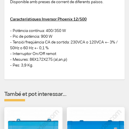
Disponible amb preses de corrent de diferents països.
Característiques Inversor Phoenix 12/500
- Potència contínua: 400/350 W
- Pic de potència: 900 W
- Tensió/freqüència CA de sortida: 230VCA o 120VCA +- 3% /
50Hz o 60 Hz +- 0,1 %
- Interruptor On/Off remot
- Mesures: 86X172X275 (al,an,p)
- Pes: 3,9 Kg.
També et pot interessar...