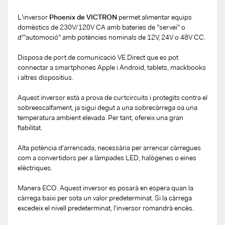
L'inversor
Phoenix de VICTRON
permet alimentar equips
domèstics de 230V/120V CA amb bateries de "servei" o
d'"automoció" amb potències nominals de 12V, 24V o 48V CC.
Disposa de port de comunicació VE.Direct que es pot
connectar a smartphones Apple i Android, tablets, mackbooks
i altres dispositius.
Aquest inversor està a prova de curtcircuits i protegits contra el
sobreescalfament, ja sigui degut a una sobrecàrrega oa una
temperatura ambient elevada. Per tant, ofereix una gran
fiabilitat.
Alta potència d'arrencada, necessària per arrencar càrregues
com a convertidors per a làmpades LED, halògenes o eines
elèctriques.
Manera ECO. Aquest inversor es posarà en espera quan la
càrrega baixi per sota un valor predeterminat. Si la càrrega
excedeix el nivell predeterminat, l'inversor romandrà encès.