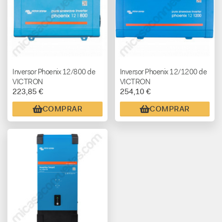
Inversor Phoenix 12/800 de
Inversor Phoenix 12/1200 de
VICTRON
VICTRON
223,85 €
254,10 €
COMPRAR
COMPRAR