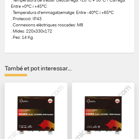
Entre +0ºC i +45ºC
. Temperatura d'emmagatzematge: Entre -40ºC i +65ºC
. Protecció: IP43
. Connexions elèctriques roscades: M8
. Mides: 220x330x172
. Pes: 14 Kg.
També et pot interessar...