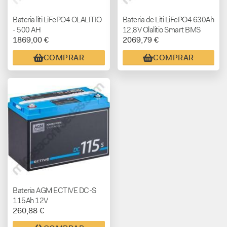
Bateria liti LiFePO4 OLALITIO
Bateria de Liti LiFePO4 630Ah
- 500 AH
12,8V Olalitio Smart BMS
1869,00 €
2069,79 €
Bluetooth
COMPRAR
COMPRAR
Bateria AGM ECTIVE DC-S
115Ah 12V
260,88 €