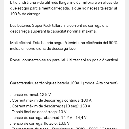
Litio tindrà una vida útil més llarga, inclòs millorarà en el cas de
que estigui parcialment carregada, ja que no necessita estar al
100 % de càrrega.
Les bateries SuperPack tallaran la corrent de càrrega o la
descàrrega superant la capacitat nominal màxima.
Molt eficient. Esta bateria seguirà tenint una eficiència del 90 %,
inclòs en condicions de descarga leve.
Podeu connectar-se en paral·lel. Utilitzar sol en posició vertical.
Característiques tècniques bateria 100AH ​​(model Alta corrent):
. Tensió nominal: 12,8 V
. Corrent màxim de descàrrega continua: 100 A
. Corrent màxim de descàrrega (10 seg): 150 A
. Tensió final de descàrrega: 10 V
. Tensió de càrrega, absorció: 14,2 V - 14,4 V
. Tensió de càrrega, flotació: 13,5 V
. Temperatura de treball: Descàrrega: -20ºC + 50ºC / Càrrega: