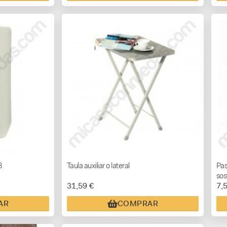
3
Taula auxiliar o lateral
Pas
sos
31,59 €
7,
AR
COMPRAR