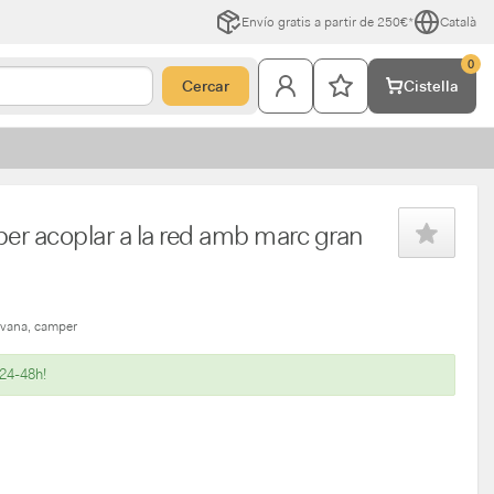
Envío gratis a partir de 250€*
Català
0
Cercar
Cistella
per acoplar a la red amb marc gran
avana
camper
 24-48h!