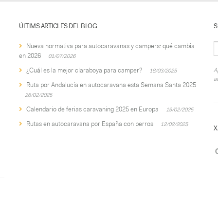
ÚLTIMS ARTICLES DEL BLOG
S
Nueva normativa para autocaravanas y campers: qué cambia
en 2026
01/07/2026
¿Cuál es la mejor claraboya para camper?
A
18/03/2025
a
Ruta por Andalucía en autocaravana esta Semana Santa 2025
26/02/2025
Calendario de ferias caravaning 2025 en Europa
19/02/2025
Rutas en autocaravana por España con perros
12/02/2025
X