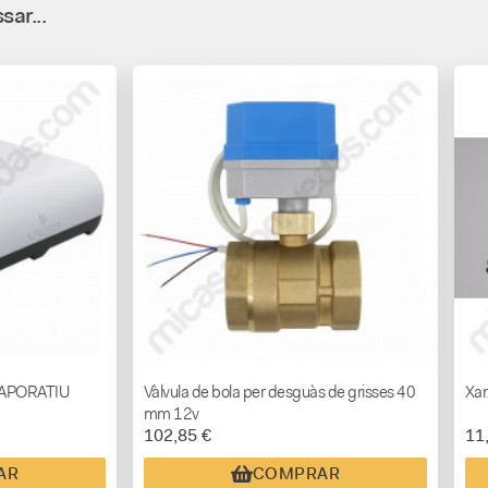
sar...
VAPORATIU
Vàlvula de bola per desguàs de grisses 40
Xa
mm 12v
102,85 €
11
AR
COMPRAR