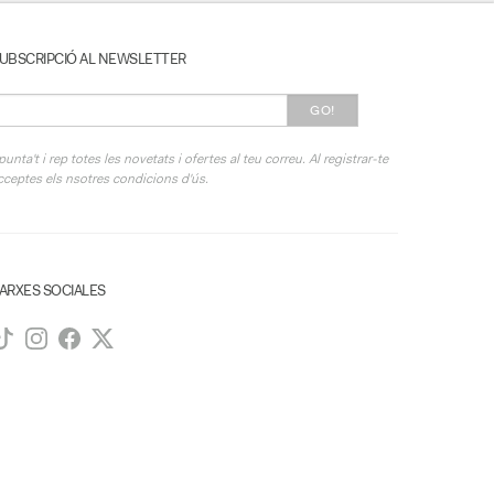
UBSCRIPCIÓ AL NEWSLETTER
GO!
punta't i rep totes les novetats i ofertes al teu correu. Al registrar-te
cceptes els nsotres condicions d'ús.
ARXES SOCIALES