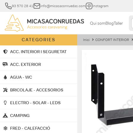
93 570 28 41
info@micasaconruedas.com
Instagram
Qui som
Blog
Taller
CATEGORIES
Inici
CONFORT INTERIOR
ACC. INTERIOR I SEGURETAT
ACC. EXTERIOR
AGUA - WC
BRICOLAJE - ACCESORIOS
ELECTRO - SOLAR - LEDS
CAMPING
FRED - CALEFACCIÓ