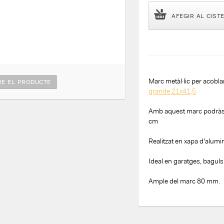
AFEGIR AL CIST
Marc metàl·lic per acobl
E EL PRODUCTE
grande 21x41,5
Amb aquest marc podràs 
cm
Realitzat en xapa d'alumin
Ideal en garatges, baguls 
Ample del marc 80 mm.