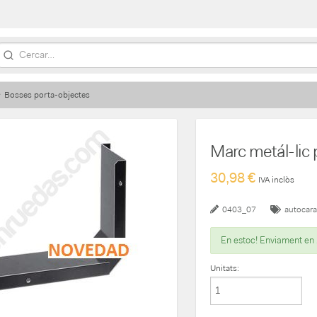
Bosses porta-objectes
Marc metál-lic 
30,98 €
IVA inclòs
0403_07
autocar
En estoc! Enviament en
Unitats: