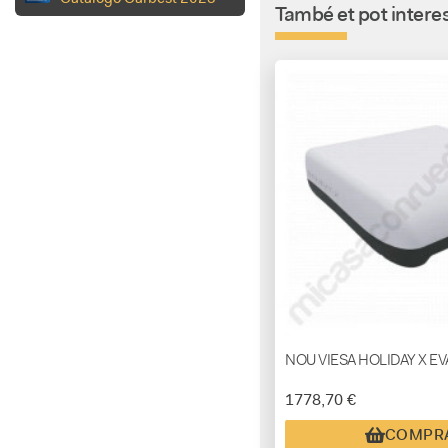
També et pot interes
NOU VIESA HOLIDAY X E
1778,70 €
COMPR