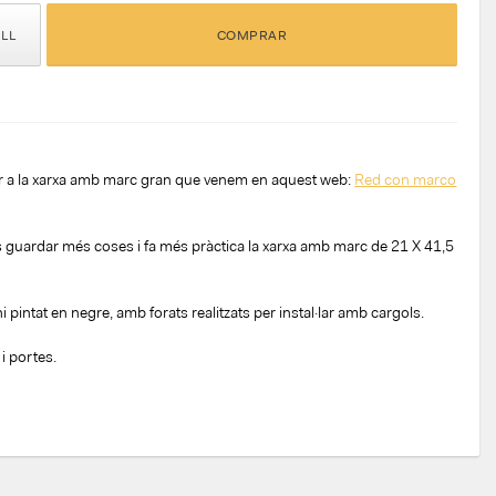
ELL
COMPRAR
ar a la xarxa amb marc gran que venem en aquest web:
Red con marco
guardar més coses i fa més pràctica la xarxa amb marc de 21 X 41,5
i pintat en negre, amb forats realitzats per instal·lar amb cargols.
i portes.