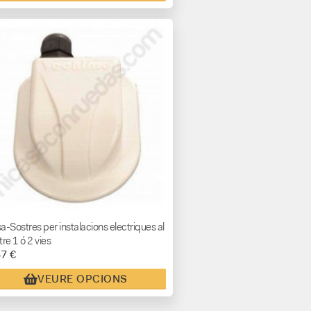
a-Sostres per instalacions electriques al
tre 1 ó 2 vies
57 €
VEURE OPCIONS