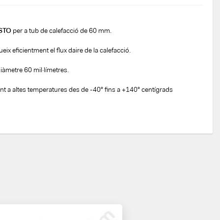
STO
per a tub de calefacció de 60 mm.
ix eficientment el flux daire de la calefacció.
iàmetre 60 mil·límetres.
tent a altes temperatures des de -40° fins a +140° centígrads