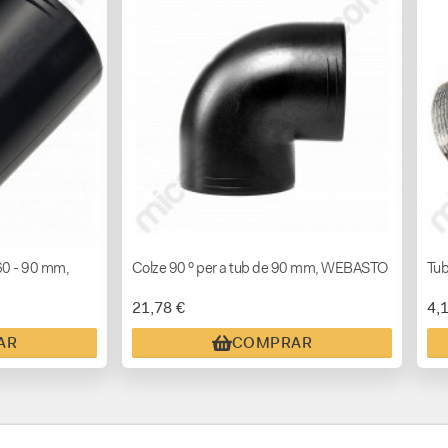
 60 - 90 mm,
Colze 90 º per a tub de 90 mm, WEBASTO
Tub
21,78 €
4,
AR
COMPRAR