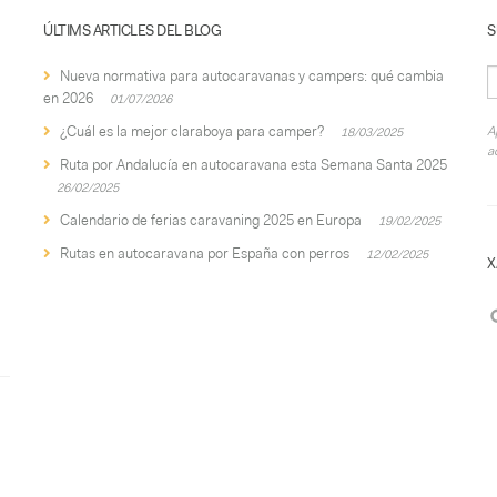
ÚLTIMS ARTICLES DEL BLOG
S
Nueva normativa para autocaravanas y campers: qué cambia
en 2026
01/07/2026
¿Cuál es la mejor claraboya para camper?
A
18/03/2025
a
Ruta por Andalucía en autocaravana esta Semana Santa 2025
26/02/2025
Calendario de ferias caravaning 2025 en Europa
19/02/2025
Rutas en autocaravana por España con perros
12/02/2025
X