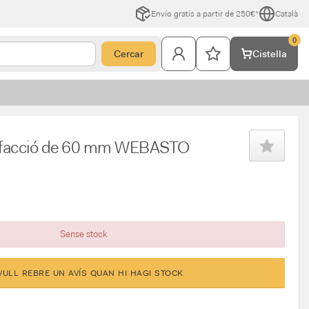
Envío gratis a partir de 250€*
Català
0
Cercar
Cistella
alefacció de 60 mm WEBASTO
Sense stock
VULL REBRE UN AVÍS QUAN HI HAGI STOCK