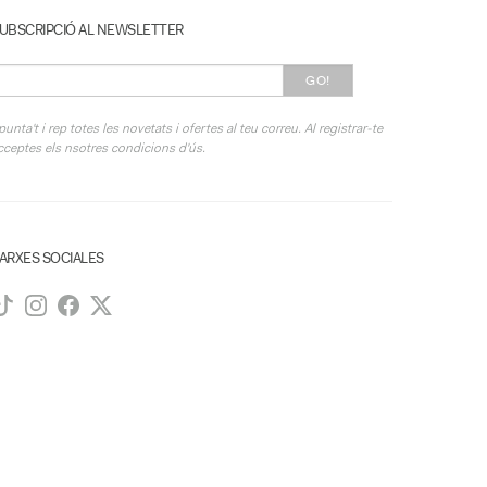
UBSCRIPCIÓ AL NEWSLETTER
GO!
punta't i rep totes les novetats i ofertes al teu correu. Al registrar-te
cceptes els nsotres condicions d'ús.
ARXES SOCIALES