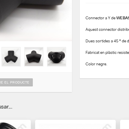
Connector a Y de
WEBA
Aquest connector distribue
Dues sortides a 45 º de d
Fabricat en plàstic resis
Color negre.
E EL PRODUCTE
sar...