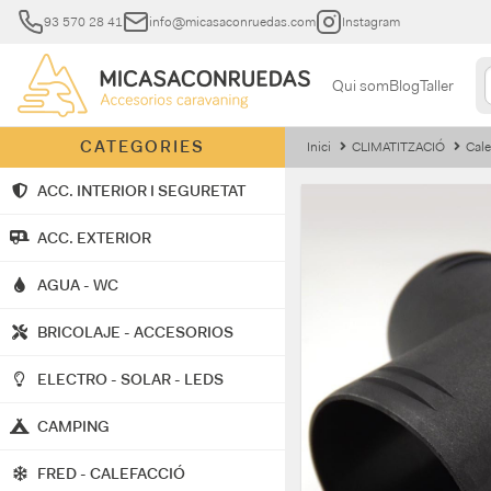
93 570 28 41
info@micasaconruedas.com
Instagram
Qui som
Blog
Taller
CATEGORIES
Inici
CLIMATITZACIÓ
Cale
ACC. INTERIOR I SEGURETAT
ACC. EXTERIOR
AGUA - WC
BRICOLAJE - ACCESORIOS
ELECTRO - SOLAR - LEDS
CAMPING
FRED - CALEFACCIÓ