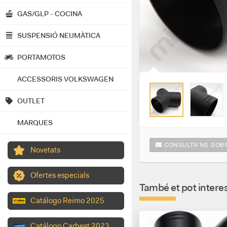
GAS/GLP - COCINA
SUSPENSIÓ NEUMÀTICA
PORTAMOTOS
ACCESSORIS VOLKSWAGEN
OUTLET
MARQUES
CONSULTA'NS SOBR
Novetats
Ofertes especials
També et pot interes
Catálogo Reimo 2025
Catálogo Carbest 2023