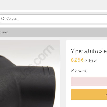
facció
Y per a tub c
8,26 €
IVA inclòs
0702_46