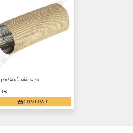
 per Calefacció Truma
13 €
COMPRAR