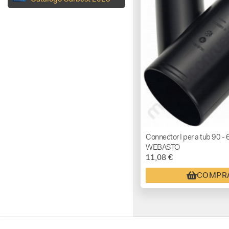
Connector I per a tub 90 -
WEBASTO
11,08 €
COMPR