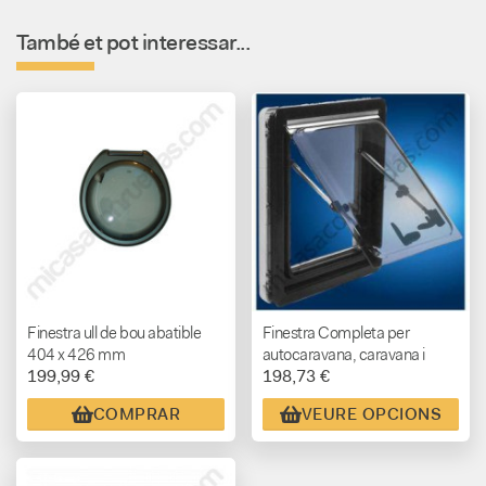
També et pot interessar...
Finestra ull de bou abatible
Finestra Completa per
404 x 426 mm
autocaravana, caravana i
199,99 €
198,73 €
camper Carbest Classic
COMPRAR
VEURE OPCIONS