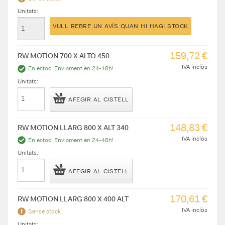
Unitats:
VULL REBRE UN AVÍS QUAN HI HAGI STOCK
159,72 €
RW MOTION 700 X ALTO 450
IVA inclòs
En estoc! Enviament en 24-48h!
Unitats:
AFEGIR AL CISTELL
148,83 €
RW MOTION LLARG 800 X ALT 340
IVA inclòs
En estoc! Enviament en 24-48h!
Unitats:
AFEGIR AL CISTELL
170,61 €
RW MOTION LLARG 800 X 400 ALT
IVA inclòs
Sense stock
Unitats: