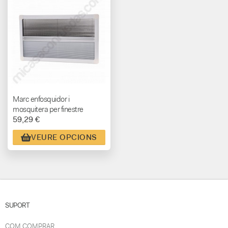
Marc enfosquidor i
mosquitera per finestre
59,29 €
corredera Carbest ( veure
varies mides segons finestra )
VEURE OPCIONS
SUPORT
COM COMPRAR