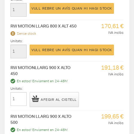
VULL REBRE UN AVÍS QUAN HI HAGI STOCK
170,61 €
RW MOTION LLARG 800 X ALT 450
IVA inclòs
Sense stock
Unitats:
VULL REBRE UN AVÍS QUAN HI HAGI STOCK
191,18 €
RW MOTIONLLARG 900 X ALTO
450
IVA inclòs
En estoc! Enviament en 24-48h!
Unitats:
AFEGIR AL CISTELL
199,65 €
RW MOTION LLARG 900 X ALTO
500
IVA inclòs
En estoc! Enviament en 24-48h!