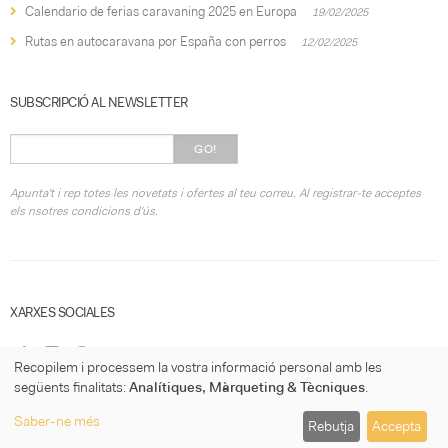
Calendario de ferias caravaning 2025 en Europa
19/02/2025
Rutas en autocaravana por España con perros
12/02/2025
SUBSCRIPCIÓ AL NEWSLETTER
GO!
Apunta't i rep totes les novetats i ofertes al teu correu. Al registrar-te acceptes
els nsotres condicions d'ús.
XARXES SOCIALES
Recopilem i processem la vostra informació personal amb les
següents finalitats:
Analítiques, Màrqueting & Tècniques
.
Saber-ne més
Rebutja
Accepta
© 2026
micasaconruedas.com
·
Condicions d'ús
·
Política de Privacitat