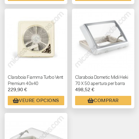
Claraboia Fiamma Turbo Vent
Claraboia Dometic Midi Heki
Premium 40x40
70 X 50 apertura per barra
229,90 €
498,52 €
VEURE OPCIONS
COMPRAR