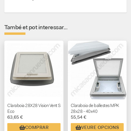
També et pot interessar...
Claraboia 28X28 Vision Vent S
Claraboia de ballestes MPK
Eco
28x28 - 40x40
63,65 €
55,54 €
COMPRAR
VEURE OPCIONS