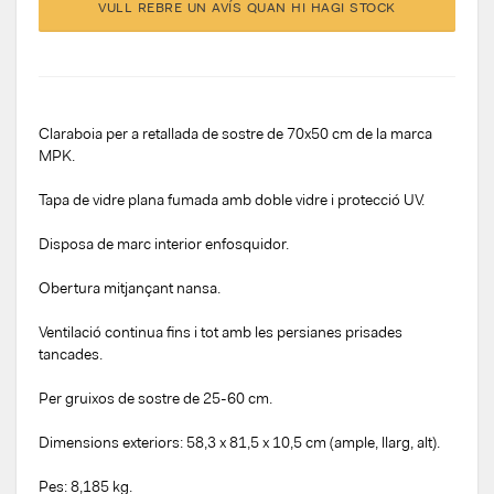
VULL REBRE UN AVÍS QUAN HI HAGI STOCK
Claraboia per a retallada de sostre de 70x50 cm de la marca
MPK.
Tapa de vidre plana fumada amb doble vidre i protecció UV.
Disposa de marc interior enfosquidor.
Obertura mitjançant nansa.
Ventilació continua fins i tot amb les persianes prisades
tancades.
Per gruixos de sostre de 25-60 cm.
Dimensions exteriors: 58,3 x 81,5 x 10,5 cm (ample, llarg, alt).
Pes: 8,185 kg.