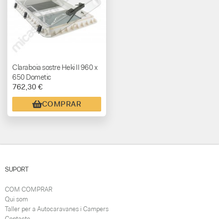
Claraboia sostre Heki II 960 x
650 Dometic
762,30 €
COMPRAR
SUPORT
COM COMPRAR
Qui som
Taller per a Autocaravanes i Campers
Contacte