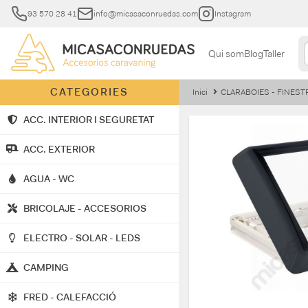
93 570 28 41
info@micasaconruedas.com
Instagram
Qui som
Blog
Taller
CATEGORIES
Inici
CLARABOIES - FINEST
ACC. INTERIOR I SEGURETAT
ACC. EXTERIOR
AGUA - WC
BRICOLAJE - ACCESORIOS
ELECTRO - SOLAR - LEDS
CAMPING
FRED - CALEFACCIÓ