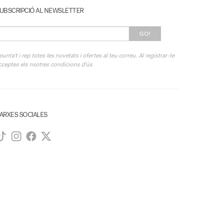
UBSCRIPCIÓ AL NEWSLETTER
GO!
punta't i rep totes les novetats i ofertes al teu correu. Al registrar-te
cceptes els nsotres condicions d'ús.
ARXES SOCIALES