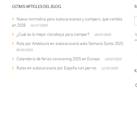
ÚLTIMS ARTICLES DEL BLOG
S
Nueva normativa para autocaravanas y campers: qué cambia
en 2026
01/07/2026
¿Cuál es la mejor claraboya para camper?
A
18/03/2025
a
Ruta por Andalucía en autocaravana esta Semana Santa 2025
26/02/2025
Calendario de ferias caravaning 2025 en Europa
19/02/2025
Rutas en autocaravana por España con perros
12/02/2025
X