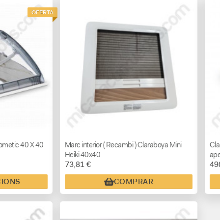
OFERTA
Dometic 40 X 40
Marc interior ( Recambi ) Claraboya Mini
Cla
Heiki 40x40
ape
73,81 €
49
CIONS
COMPRAR