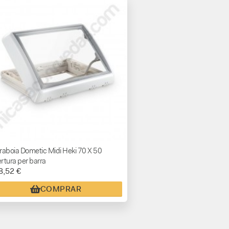
raboia Dometic Midi Heki 70 X 50
rtura per barra
8,52 €
COMPRAR