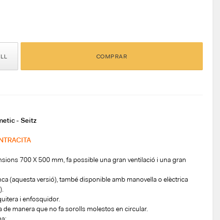
ELL
COMPRAR
tic - Seitz
NTRACITA
sions 700 X 500 mm, fa possible una gran ventilació i una gran
nca (aquesta versió), també disponible amb manovella o elèctrica
).
uitera i enfosquidor.
a de manera que no fa sorolls molestos en circular.
ma: