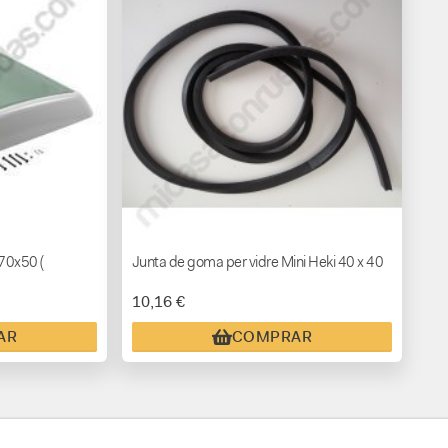
 70x50 (
Junta de goma per vidre Mini Heki 40 x 40
10,16 €
AR
COMPRAR