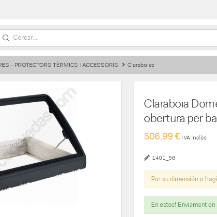
RES - PROTECTORS TÈRMICS I ACCESSORIS
Claraboies
Claraboia Dome
obertura per 
506,99 €
IVA inclòs
1401_56
Por su dimensión o fragi
En estoc! Enviament en