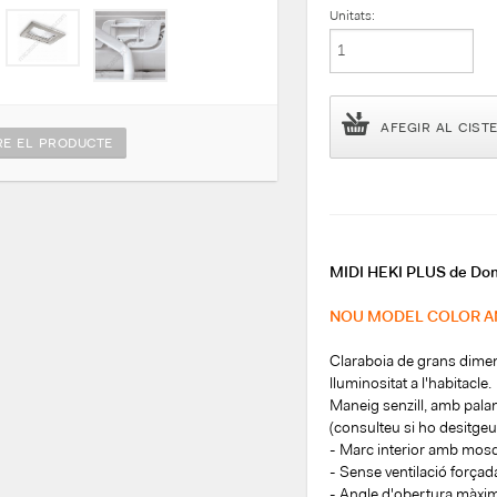
Unitats:
AFEGIR AL CIST
E EL PRODUCTE
MIDI HEKI PLUS de Dome
NOU MODEL COLOR A
Claraboia de grans dimen
lluminositat a l'habitacle.
Maneig senzill, amb pala
(consulteu si ho desitgeu
- Marc interior amb mosq
- Sense ventilació forçad
- Angle d'obertura màxi