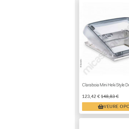
Claraboia Mini Heki Style 
123,42 €
148,83 €
VEURE OP