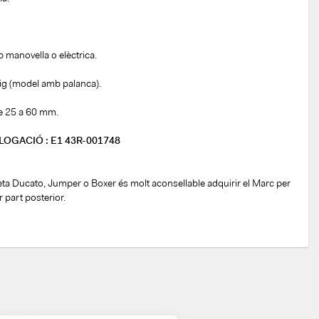
 manovella o elèctrica.
ig (model amb palanca).
de 25 a 60 mm.
GACIÓ : E1 43R-001748
ta Ducato, Jumper o Boxer és molt aconsellable adquirir el Marc per
 part posterior.