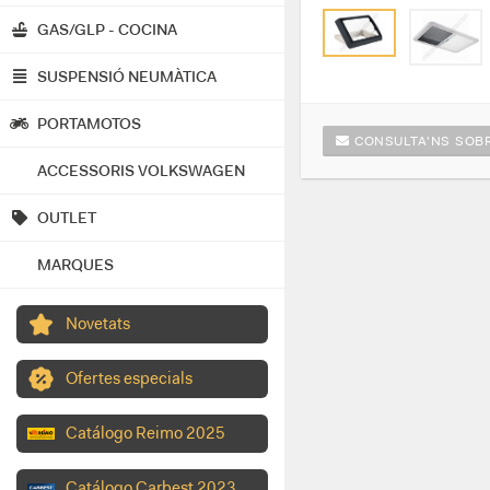
GAS/GLP - COCINA
SUSPENSIÓ NEUMÀTICA
PORTAMOTOS
CONSULTA'NS SOBR
ACCESSORIS VOLKSWAGEN
OUTLET
MARQUES
Novetats
Ofertes especials
Catálogo Reimo 2025
Catálogo Carbest 2023