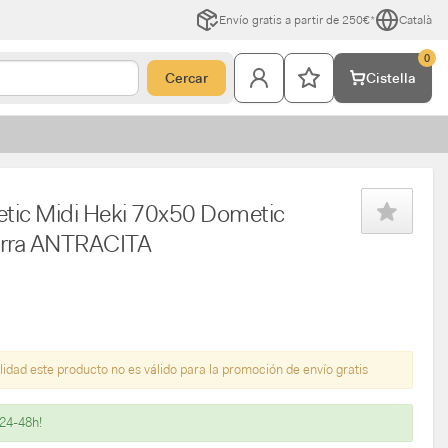
Envío gratis a partir de 250€*
Català
0
Cercar
Cistella
tic Midi Heki 70x50 Dometic
barra ANTRACITA
lidad este producto no es válido para la promoción de envío gratis
 24-48h!