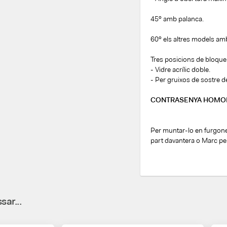
45º amb palanca.
60º els altres models amb
Tres posicions de bloque
- Vidre acrílic doble.
- Per gruixos de sostre 
CONTRASENYA HOMOLO
Per muntar-lo en furgone
part davantera o Marc per
sar...