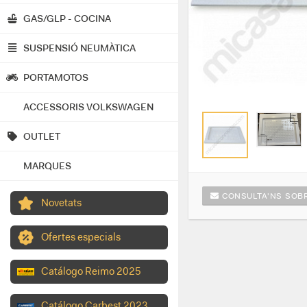
GAS/GLP - COCINA
SUSPENSIÓ NEUMÀTICA
PORTAMOTOS
ACCESSORIS VOLKSWAGEN
OUTLET
MARQUES
CONSULTA'NS SOBR
Novetats
Ofertes especials
Catálogo Reimo 2025
Catálogo Carbest 2023