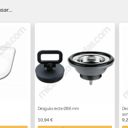
sar...
Desguàs recte Ø86 mm
Des
sor
10,94 €
9,