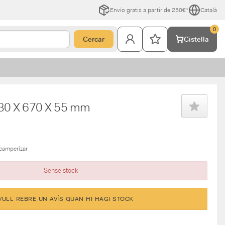
Envío gratis a partir de 250€*
Català
0
Cercar
Cistella
830 X 670 X 55 mm
camperizar
Sense stock
VULL REBRE UN AVÍS QUAN HI HAGI STOCK