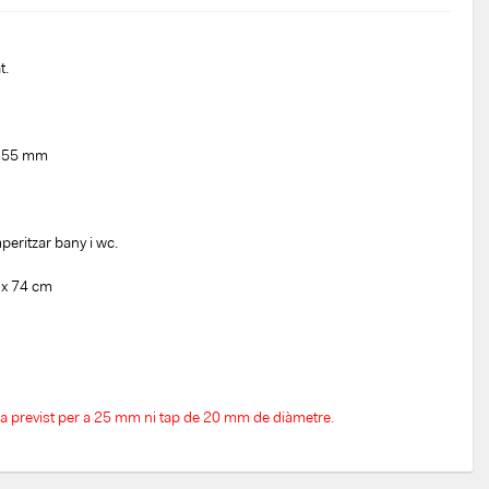
t.
X 55 mm
eritzar bany i wc.
 x 74 cm
a previst per a 25 mm ni tap de 20 mm de diàmetre.