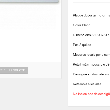
Plat de dutxa termoforma
Color Blanc
Dimensions 830 X 670 
Pes 2 quilos
Mesures ideals per a camp
Retall màxim possible 59
E EL PRODUCTE
Desaigüe en dos laterals
Retallable a les ales.
No inclou acc de desaigü