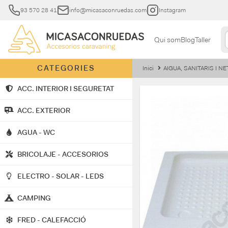
93 570 28 41
info@micasaconruedas.com
Instagram
Qui som
Blog
Taller
CATEGORIES
Inici
AIGUA, SANITARIS I NE
ACC. INTERIOR I SEGURETAT
ACC. EXTERIOR
AGUA - WC
BRICOLAJE - ACCESORIOS
ELECTRO - SOLAR - LEDS
CAMPING
FRED - CALEFACCIÓ