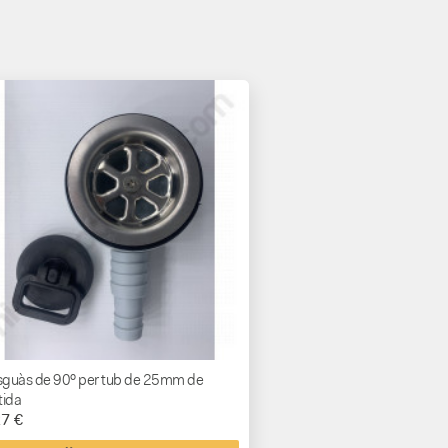
guàs de 90º per tub de 25mm de
tida
27 €