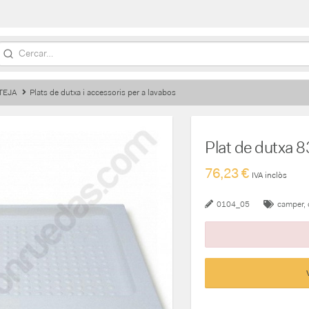
TEJA
Plats de dutxa i accessoris per a lavabos
Plat de dutxa 
76,23 €
IVA inclòs
0104_05
camper