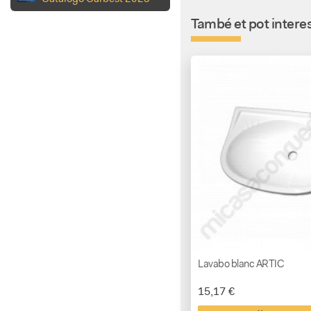
També et pot interes
Lavabo blanc ARTIC
15,17 €