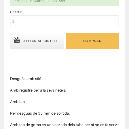
En estoc! Enviament en 24-48h!
Unitats:
AFEGIR AL CISTELL
COMPRAR
Desguàs amb sifó.
Amb registre per a la seva neteja.
Amb tap.
Per desguàs de 33 mm de sortida.
Amb tap de goma en una sortida dels tubs per si no es fa servir