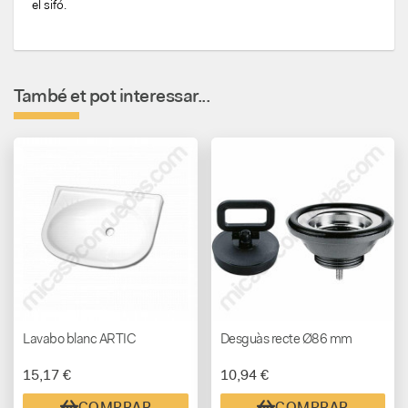
el sifó.
També et pot interessar...
Lavabo blanc ARTIC
Desguàs recte Ø86 mm
15,17 €
10,94 €
COMPRAR
COMPRAR