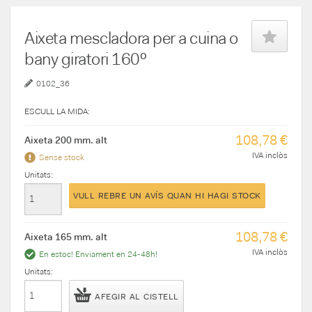
Aixeta mescladora per a cuina o
bany giratori 160º
0102_36
ESCULL LA MIDA:
108,78 €
Aixeta 200 mm. alt
IVA inclòs
Sense stock
Unitats:
VULL REBRE UN AVÍS QUAN HI HAGI STOCK
108,78 €
Aixeta 165 mm. alt
IVA inclòs
En estoc! Enviament en 24-48h!
Unitats:
AFEGIR AL CISTELL