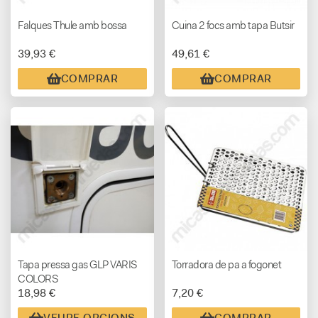
Falques Thule amb bossa
Cuina 2 focs amb tapa Butsir
39,93 €
49,61 €
COMPRAR
COMPRAR
Tapa pressa gas GLP VARIS
Torradora de pa a fogonet
COLORS
18,98 €
7,20 €
VEURE OPCIONS
COMPRAR