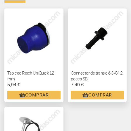
Tap cec Reich UniQuick 12
Connector de transició 3/8" 2
mm
peces SB
5,94 €
7,49 €
COMPRAR
COMPRAR