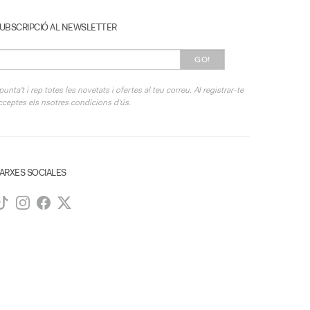
UBSCRIPCIÓ AL NEWSLETTER
GO!
punta't i rep totes les novetats i ofertes al teu correu. Al registrar-te
cceptes els nsotres condicions d'ús.
ARXES SOCIALES