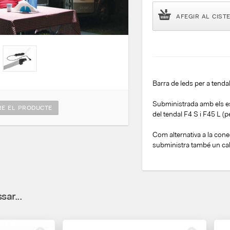
AFEGIR AL CIST
Barra de leds per a ten
Subministrada amb els esp
E EL PRODUCTE
del tendal F4 S i F45 L (
Com alternativa a la conec
subministra també un cab
sar...