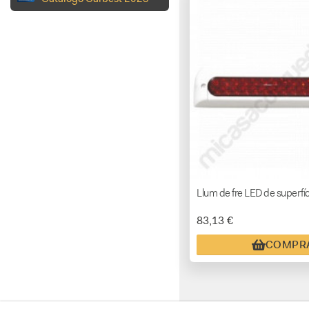
Llum de fre LED de superfíc
83,13 €
COMPR