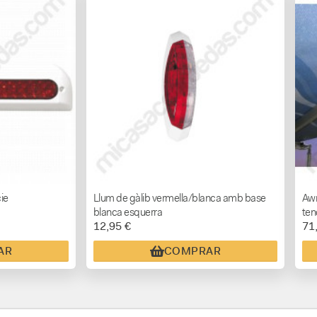
ie
Llum de gàlib vermella/blanca amb base
Awn
blanca esquerra
ten
12,95 €
71
AR
COMPRAR