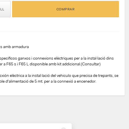
ELL
COMPRAR
dals amb armadura
ecificos ganxos i connexions elèctriques per a la instal·lació dins
per a F65 s i F65 L disponible amb kit addicional.(Consultar)
xión elèctrica a la instal·lació del vehiculo que precisa de trepants, se
le d'alimentació de 5 mt. per a la connexió a encenedor.