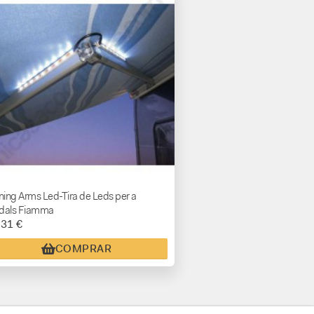
ing Arms Led-Tira de Leds per a
dals Fiamma
,31 €
COMPRAR