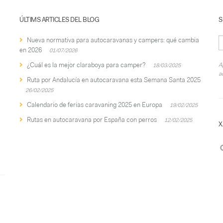
ÚLTIMS ARTICLES DEL BLOG
S
Nueva normativa para autocaravanas y campers: qué cambia
en 2026
01/07/2026
¿Cuál es la mejor claraboya para camper?
A
18/03/2025
a
Ruta por Andalucía en autocaravana esta Semana Santa 2025
26/02/2025
Calendario de ferias caravaning 2025 en Europa
19/02/2025
Rutas en autocaravana por España con perros
12/02/2025
X