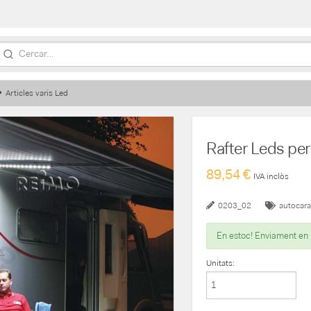
Articles varis Led
Rafter Leds pe
89,54 €
IVA inclòs
0203_02
autocar
En estoc! Enviament en
Unitats: