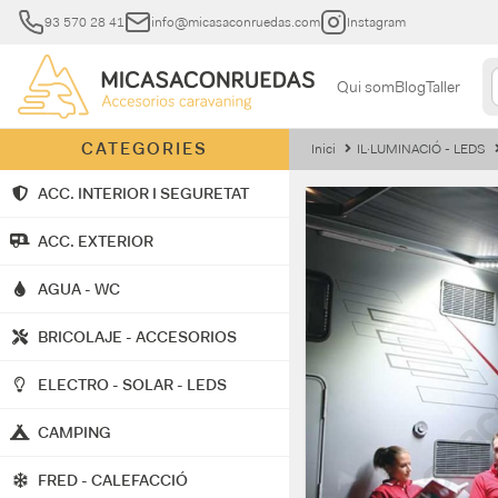
93 570 28 41
info@micasaconruedas.com
Instagram
Qui som
Blog
Taller
CATEGORIES
Inici
IL·LUMINACIÓ - LEDS
ACC. INTERIOR I SEGURETAT
ACC. EXTERIOR
AGUA - WC
BRICOLAJE - ACCESORIOS
ELECTRO - SOLAR - LEDS
CAMPING
FRED - CALEFACCIÓ