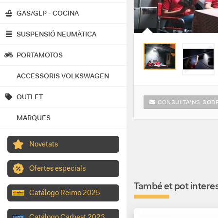
GAS/GLP - COCINA
SUSPENSIÓ NEUMÀTICA
PORTAMOTOS
ACCESSORIS VOLKSWAGEN
OUTLET
CONSULTA'NS SOBR
MARQUES
Novetats
Ofertes especials
També et pot interes
Catálogo Reimo 2025
Catálogo Carbest 2023