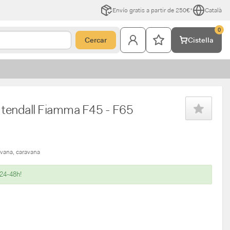
Envío gratis a partir de 250€*
Català
0
Cercar
Cistella
r tendall Fiamma F45 - F65
avana
caravana
 24-48h!