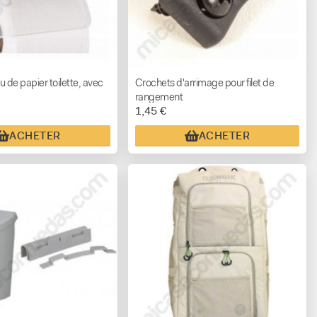
 de papier toilette, avec
Crochets d'arrimage pour filet de
rangement
1,45 €
ACHETER
ACHETER