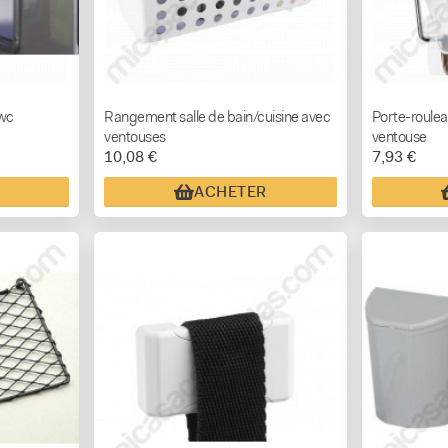
/wc
Rangement salle de bain/cuisine avec
Porte-rouleau
ventouses
ventouse
10,08 €
7,93 €
ACHETER