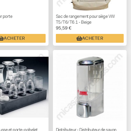
r porte
Sac de rangement pour siège VW
T5/T6/T6.1 - Beige
95,59 €
ACHETER
ACHETER
usse et porte-gobelet
Distributeur - Distributeur de savon