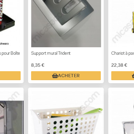
 pour Boîte
Support mural Trident
Chariot à pan
8,35 €
22,38 €
ACHETER