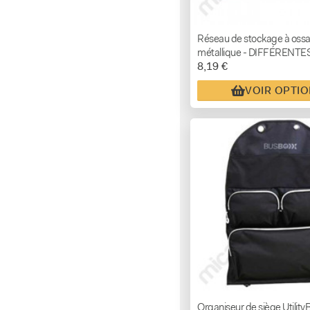
Réseau de stockage à ossa
métallique - DIFFÉRENTE
8,19 €
MESURES
VOIR OPTI
Organiseur de siège Utility