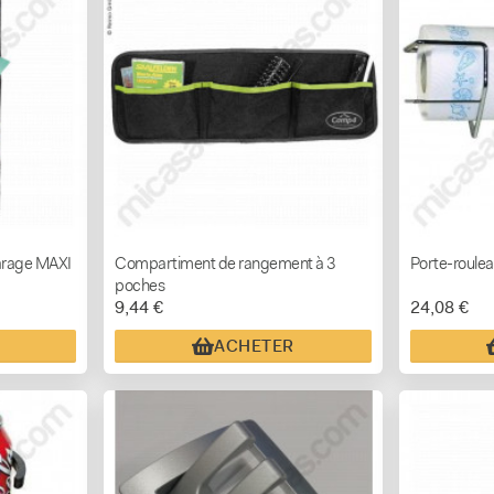
arage MAXI
Compartiment de rangement à 3
Porte-roulea
poches
9,44 €
24,08 €
ACHETER