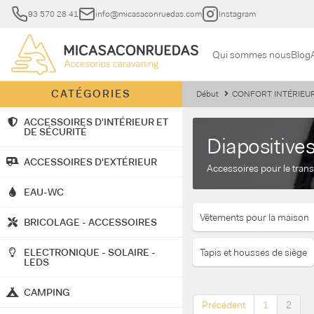
93 570 28 41
info@micasaconruedas.com
Instagram
Qui sommes nous
Blog
CATÉGORIES
Début
CONFORT INTÉRIEU
ACCESSOIRES D'INTÉRIEUR ET
DE SÉCURITÉ
Diapositive
ACCESSOIRES D'EXTÉRIEUR
Accessoires pour le transp
EAU-WC
Vêtements pour la maison
BRICOLAGE - ACCESSOIRES
ELECTRONIQUE - SOLAIRE -
Tapis et housses de siège
LEDS
CAMPING
Précédent
1
2