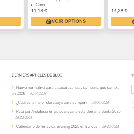
et Cava
11,18 €
14,28 €
VOIR OPTIONS
DERNIERS ARTICLES DE BLOG
I
Nueva normativa para autocaravanas y campers: qué cambia
en 2026
01/07/2026
¿Cuál es la mejor claraboya para camper?
I
18/03/2025
m
Ruta por Andalucía en autocaravana esta Semana Santa 2025
26/02/2025
Calendario de ferias caravaning 2025 en Europa
19/02/2025