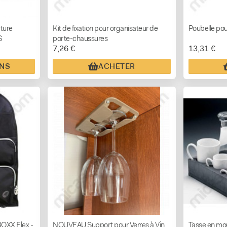
ture
Kit de fixation pour organisateur de
Poubelle pou
S
porte-chaussures
7,26 €
13,31 €
ONS
ACHETER
BOXX Flex -
NOUVEAU Support pour Verres à Vin
Tasse en mo