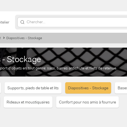
Atelier
R
Diapositives - Stockage
s - Stockage
ort d'objets en tout genre; sacs, barres antichute et filets de retenue.
Supports, pieds de table et lits
Diapositives - Stockage
Bases
Rideaux et moustiquaires
Confort pour nos amis à fourrure