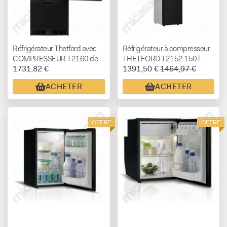
Réfrigérateur Thetford avec
Réfrigérateur à compresseur
COMPRESSEUR T2160 de
THETFORD T2152 150 l.
1731,82 €
1391,50 €
1464,97 €
158 l.
ACHETER
ACHETER
OFFRE
OFFRE