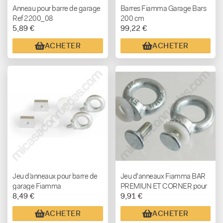
Anneau pour barre de garage
Barres Fiamma Garage Bars
Ref 2200_08
200 cm
5,89 €
99,22 €
ACHETER
ACHETER
Jeu d’anneaux pour barre de
Jeu d'anneaux Fiamma BAR
garage Fiamma
PREMIUN ET CORNER pour
8,49 €
9,91 €
garage (2 unités)
ACHETER
ACHETER