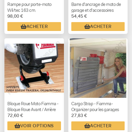
Rampe pour porte-moto
Barre d'ancrage de moto de
Wil/tec 163 cm.
garage et d'accessoires
98,00 €
54,45 €
lourds
ACHETER
ACHETER
Bloque Roue Moto Fiamma -
Cargo Strap - Fiamma-
Bloque Roue Avant / Arrière
Organizer pour les garages
72,60 €
27,83 €
VOIR OPTIONS
ACHETER