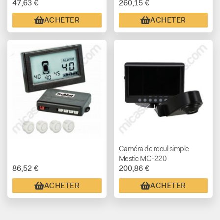
47,63 €
260,15 €
capteurs de 22 mm
ACHETER
ACHETER
Caméra de recul simple
Mestic MC-220
86,52 €
200,86 €
ACHETER
ACHETER