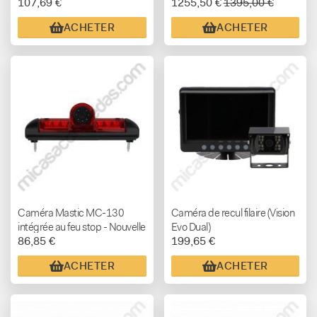
107,69 €
1255,50 €
1395,00 €
avec Vision 3D pour
Camping-Cars et Fourgons
ACHETER
ACHETER
Aménagés
Caméra Mastic MC-130
Caméra de recul filaire (Vision
intégrée au feu stop - Nouvelle
Evo Dual)
86,85 €
199,65 €
version améliorée
ACHETER
ACHETER