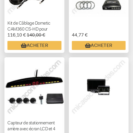
Kit de Câblage Dometic
CAM360 CS-HD pour
116,10 €
140,00 €
44,77 €
Système de Caméras 360°
CAM360AHDHD
ACHETER
ACHETER
Capteur de stationnement
arrière avec écran LCD et 4