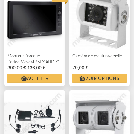
Moniteur Dometic
Caméra de recul universelle
PerfectView M 75LX AHD 7”
390,00 €
436,00 €
79,00 €
pour Systèmes de Caméras
AHD
ACHETER
VOIR OPTIONS