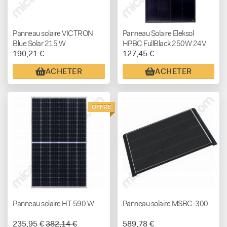
Panneau solaire VICTRON
Panneau Solaire Eleksol
Blue Solar 215 W
HPBC FullBlack 250W 24V
190,21 €
127,45 €
Monocristallin 1515 x 770
mm
ACHETER
ACHETER
OFFRE
Panneau solaire HT 590 W
Panneau solaire MSBC-300
235,95 €
382,14 €
589,78 €