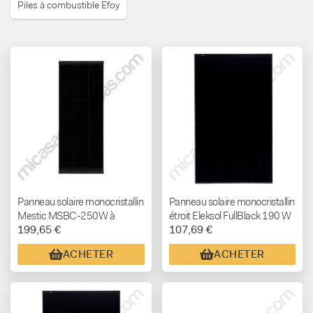
Piles à combustible Efoy
Panneau solaire monocristallin
Panneau solaire monocristallin
Mestic MSBC-250W à
étroit Eleksol FullBlack 190 W
199,65 €
107,69 €
contacts arrière avec
24 V (1550 x 550 mm)
supports de fixation
ACHETER
ACHETER