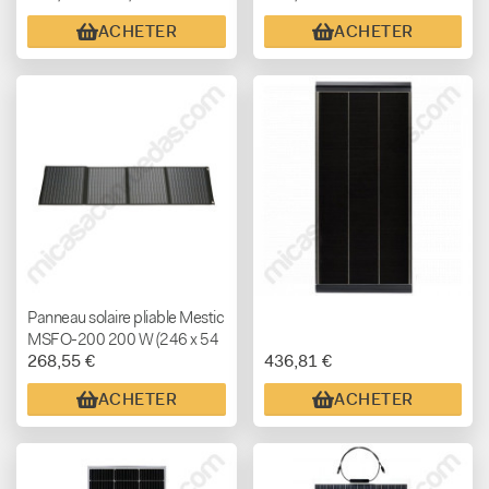
ACHETER
ACHETER
Panneau solaire pliable Mestic
MSFO-200 200 W (246 x 54
268,55 €
436,81 €
cm)
ACHETER
ACHETER