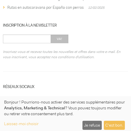
Rutas en autocaravana por España con perros
12/02/2025
INSCRIPTION À LA NEWSLETTER
VA!
Inscrivez-vous et recevez toutes les nouvelles et offres dans votre e-mail. En
vous inscrivant, vous acceptez nos conditions d'utilisation.
RÉSEAUX SOCIAUX
Bonjour ! Pourrions-nous activer des services supplémentaires pour
Analytics, Marketing & Technical
? Vous pouvez toujours modifier
ou retirer votre consentement plus tard.
© 2026
micasaconruedas.com
·
Condition d'utilisation
·
Politique de
Laissez-moi choisir
Je refuse
C'est bon.
confidentialité