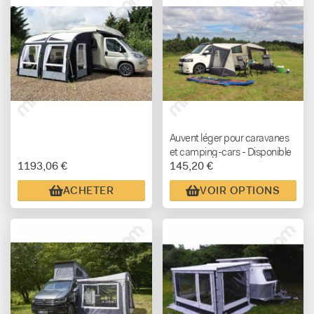
Auvent léger pour caravanes
et camping-cars - Disponible
1193,06 €
145,20 €
en 2 hauteurs de montage
ACHETER
VOIR OPTIONS