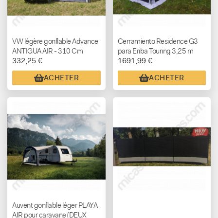
VW légère gonflable Advance
Cerramiento Residence G3
ANTIGUA AIR - 310 Cm
para Eriba Touring 3,25 m
332,25 €
1691,99 €
THULE
ACHETER
ACHETER
Auvent gonflable léger PLAYA
AIR pour caravane (DEUX