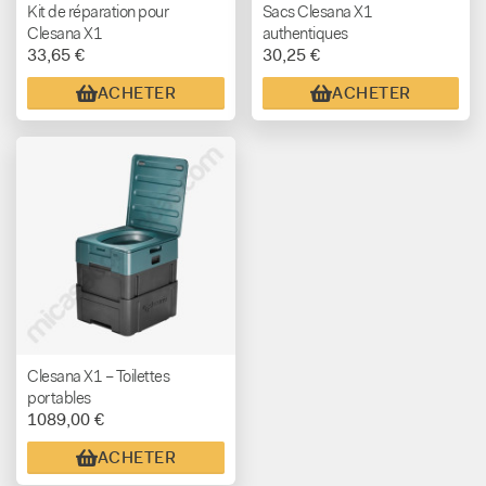
Kit de réparation pour
Sacs Clesana X1
Clesana X1
authentiques
33,65 €
30,25 €
ACHETER
ACHETER
Clesana X1 – Toilettes
portables
1089,00 €
ACHETER