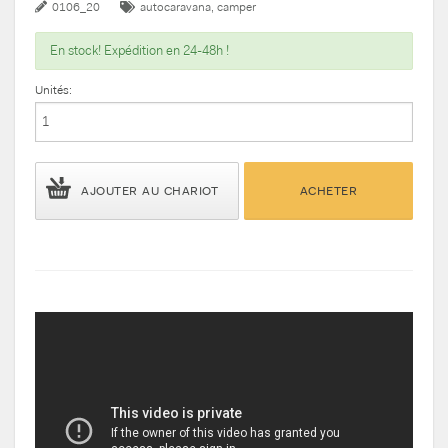
0106_20
autocaravana
camper
En stock! Expédition en 24-48h !
Unités:
AJOUTER AU CHARIOT
ACHETER