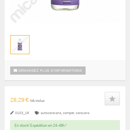
DEMANDEZ PLUS D'INFORMATIONS
28,29 €
IVA inclus
0103_18
autocaravana
camper
caravana
En stock! Expédition en 24-48h !