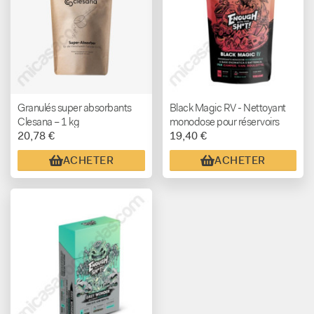
Granulés super absorbants
Black Magic RV - Nettoyant
Clesana – 1 kg
monodose pour réservoirs
20,78 €
19,40 €
d’eaux noires
ACHETER
ACHETER