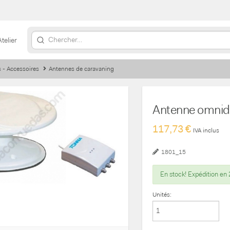
Atelier
s - Accessoires
Antennes de caravaning
Antenne omnid
117,73 €
IVA inclus
1801_15
En stock! Expédition en 
Unités: