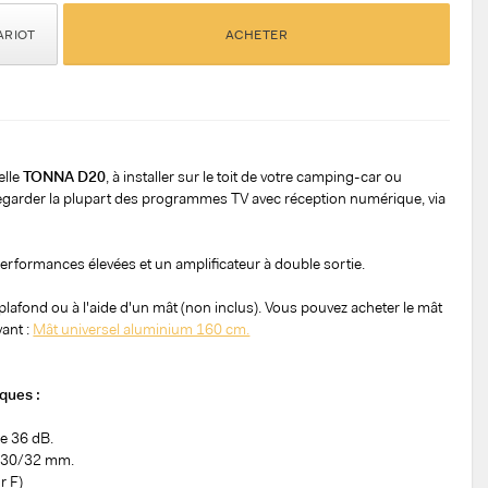
ARIOT
ACHETER
elle
TONNA D20
, à installer sur le toit de votre camping-car ou
egarder la plupart des programmes TV avec réception numérique, via
erformances élevées et un amplificateur à double sortie.
u plafond ou à l'aide d'un mât (non inclus). Vous pouvez acheter le mât
vant :
Mât universel aluminium 160 cm.
ques :
de 36 dB.
Ø 30/32 mm.
r F)