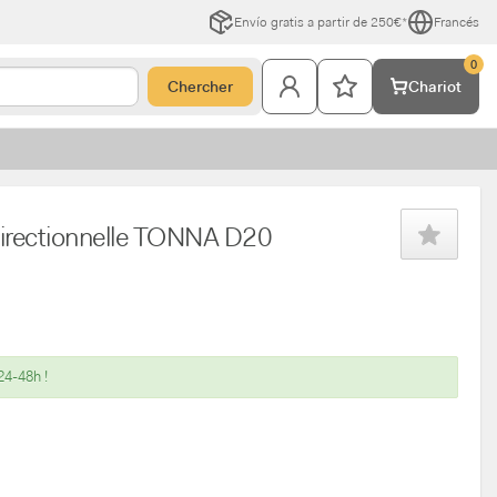
Envío gratis a partir de 250€*
Francés
0
Chercher
Chariot
irectionnelle TONNA D20
24-48h !