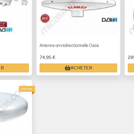
Antenne omnidirectionnelle Oasis
74,95 €
28
ER
ACHETER
OFFRE