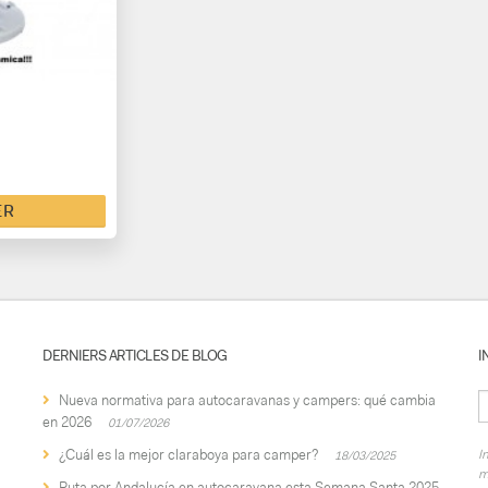
ER
DERNIERS ARTICLES DE BLOG
I
Nueva normativa para autocaravanas y campers: qué cambia
en 2026
01/07/2026
¿Cuál es la mejor claraboya para camper?
I
18/03/2025
m
Ruta por Andalucía en autocaravana esta Semana Santa 2025