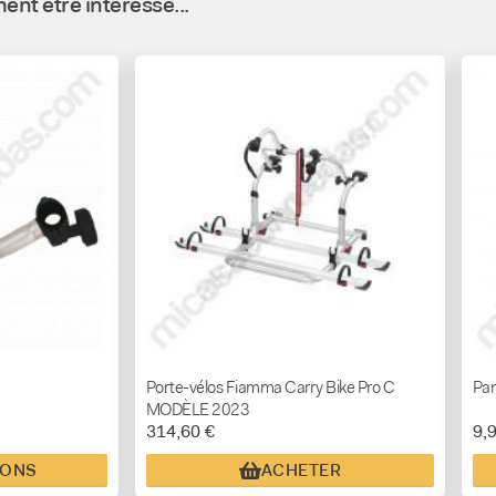
nt être intéressé...
Porte-vélos Fiamma Carry Bike Pro C
Pan
MODÈLE 2023
314,60 €
9,
IONS
ACHETER