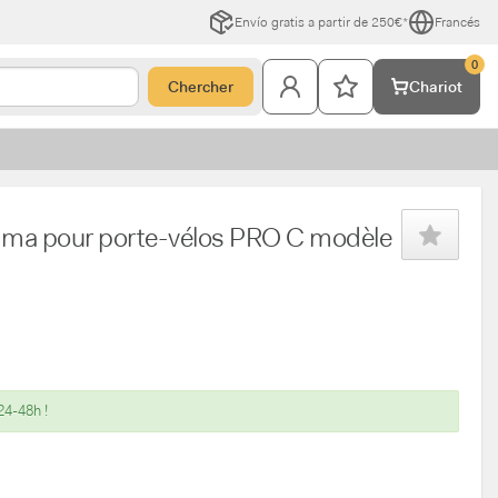
Envío gratis a partir de 250€*
Francés
0
Chercher
Chariot
mma pour porte-vélos PRO C modèle
24-48h !