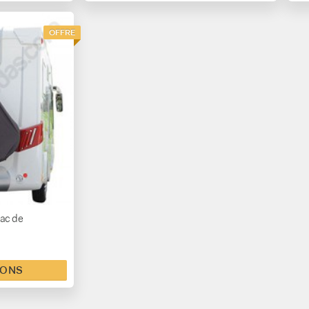
OFFRE
sac de
IONS