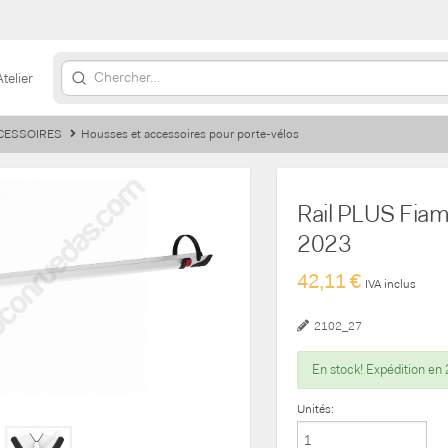
Atelier
CCESSOIRES
Housses et accessoires pour porte-vélos
Rail PLUS Fia
2023
42,11 €
IVA inclus
2102_27
En stock! Expédition en 
Unités: