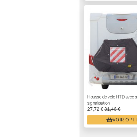
Housse de vélo HTD avec 
signalisation
27,72 €
31,46 €
VOIR OPT