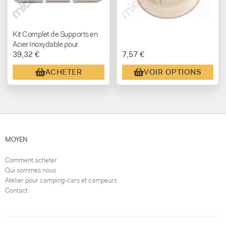
Kit Complet de Supports en
Acier Inoxydable pour
39,32 €
7,57 €
Panneau Solaire (6 Pièces)
ACHETER
VOIR OPTIONS
MOYEN
Comment acheter
Qui sommes nous
Atelier pour camping-cars et campeurs
Contact