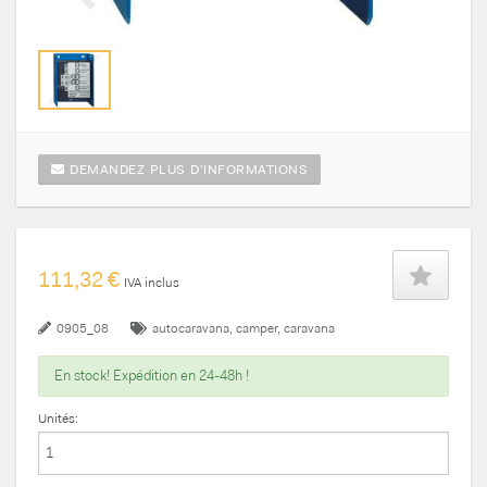
DEMANDEZ PLUS D'INFORMATIONS
111,32 €
IVA inclus
0905_08
autocaravana
camper
caravana
En stock! Expédition en 24-48h !
Unités: