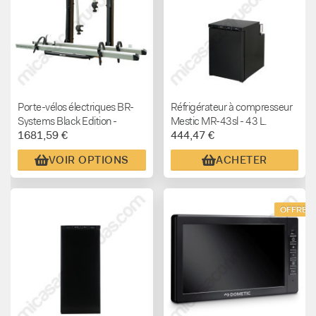
autocaravana
Porte-vélos électriques BR-
Réfrigérateur à compresseur
Systems Black Edition -
Mestic MR-43sl - 43 L.
1681,59 €
444,47 €
STANDARD
VOIR OPTIONS
ACHETER
OFFRE