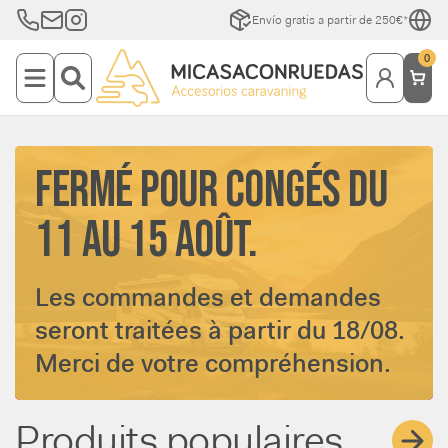
Envío gratis a partir de 250€*
0
ENVÍOS POR EMPRESA DE
TRANSPORTES EN 24/48
HORAS
Nuestros envíos se realizan a
través de las empresas como
Nacex y DHL en 24/48 horas,
según población de entrega,