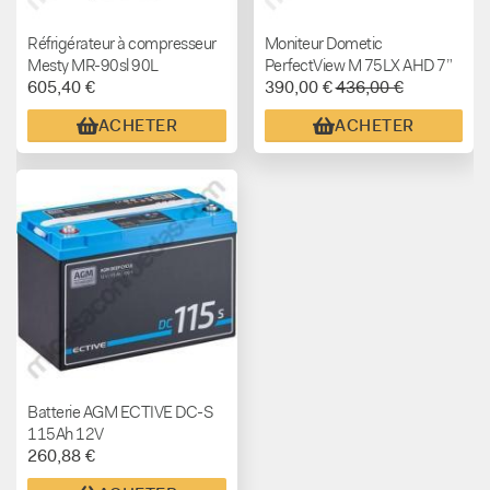
Réfrigérateur à compresseur
Moniteur Dometic
Mesty MR-90sl 90L
PerfectView M 75LX AHD 7”
605,40 €
390,00 €
436,00 €
pour Systèmes de Caméras
AHD
ACHETER
ACHETER