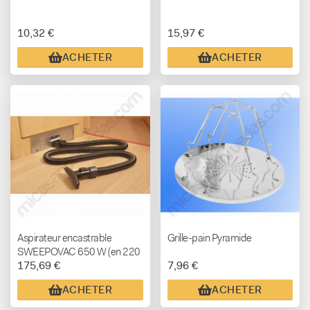
10,32 €
15,97 €
ACHETER
ACHETER
Aspirateur encastrable
Grille-pain Pyramide
SWEEPOVAC 650 W (en 220
175,69 €
7,96 €
v)
ACHETER
ACHETER