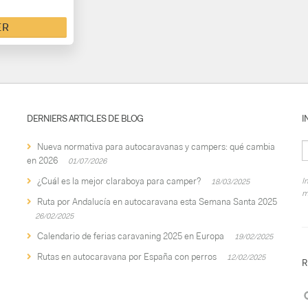
ER
DERNIERS ARTICLES DE BLOG
I
Nueva normativa para autocaravanas y campers: qué cambia
en 2026
01/07/2026
¿Cuál es la mejor claraboya para camper?
I
18/03/2025
m
Ruta por Andalucía en autocaravana esta Semana Santa 2025
26/02/2025
Calendario de ferias caravaning 2025 en Europa
19/02/2025
Rutas en autocaravana por España con perros
12/02/2025
R