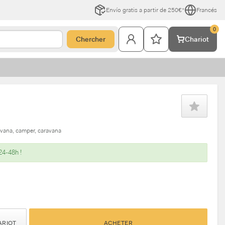
Envío gratis a partir de 250€*
Francés
0
Chercher
Chariot
avana
camper
caravana
24-48h !
ARIOT
ACHETER