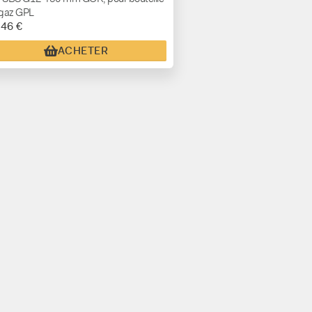
gaz GPL
,46 €
ACHETER