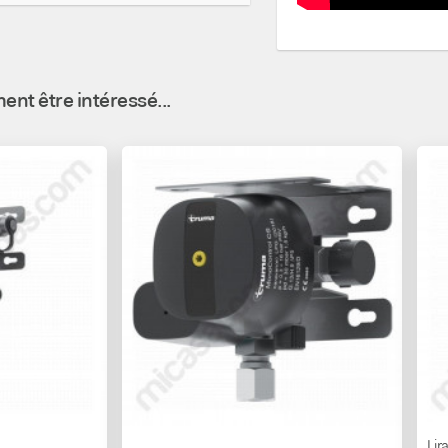
nt être intéressé...
Lir