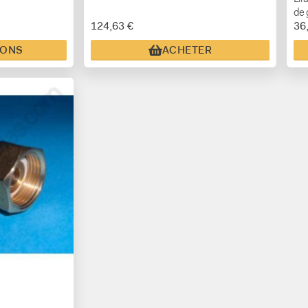
de 
124,63 €
36
IONS
ACHETER