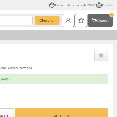
Envío gratis a partir de 250€*
Francés
0
Chercher
Chariot
avana
camper
caravana
24-48h !
ARIOT
ACHETER