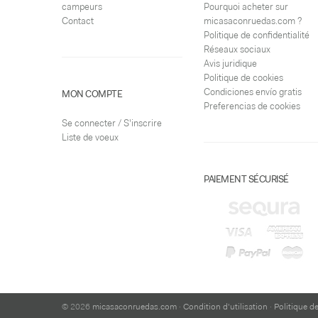
campeurs
Pourquoi acheter sur
Contact
micasaconruedas.com ?
Politique de confidentialité
Réseaux sociaux
Avis juridique
Politique de cookies
Condiciones envío gratis
MON COMPTE
Preferencias de cookies
Se connecter / S'inscrire
Liste de voeux
PAIEMENT SÉCURISÉ
© 2026
micasaconruedas.com
·
Condition d'utilisation
·
Politique de