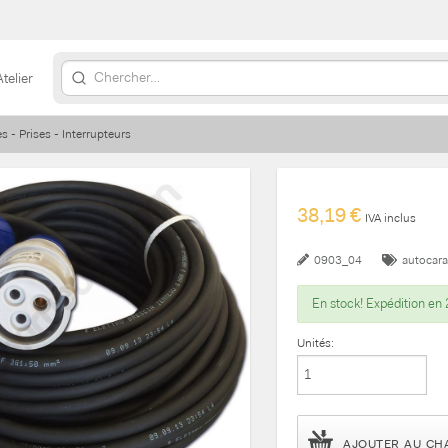
Atelier
s - Prises - Interrupteurs
38,19 €
IVA inclus
0903_04
autocar
En stock! Expédition en 
Unités:
AJOUTER AU CH