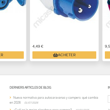
4,49 €
9,
ER
ACHETER
DERNIERS ARTICLES DE BLOG
I
Nueva normativa para autocaravanas y campers: qué cambia
en 2026
01/07/2026
¿Cuál es la mejor claraboya para camper?
I
18/03/2025