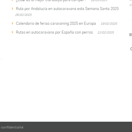
m
Ruta por Andalucía en autocaravana esta Semana Santa 2025
26/02/2025
Calendario de ferias caravaning 2025 en Europa
19/02/2025
Rutas en autocaravana por España con perros
12/02/2025
R
 confidentialité