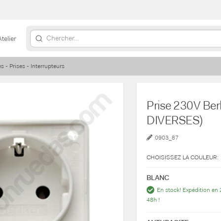
Atelier
s - Prises - Interrupteurs
Prise 230V Be
DIVERSES)
0903_87
CHOISISSEZ LA COULEUR:
BLANC
En stock! Expédition en 
48h !