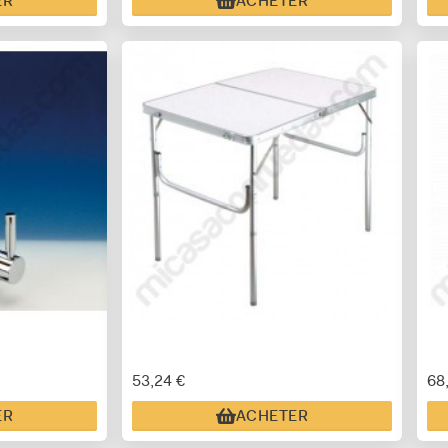
ER
ACHETER
53,24 €
68
ER
ACHETER