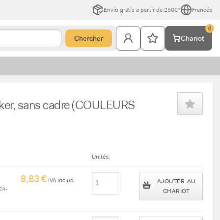
Envío gratis a partir de 250€*
Francés
0
Chercher
Chariot
rker, sans cadre (COULEURS
Unités:
8,83 €
IVA inclus
AJOUTER AU
24-
CHARIOT