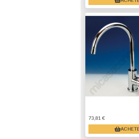
ACHET
73,81 €
ACHET