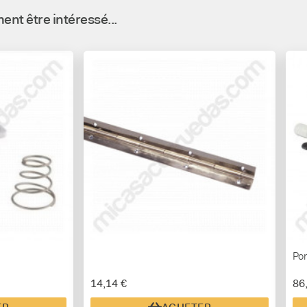
nt être intéressé...
Pom
14,14 €
86