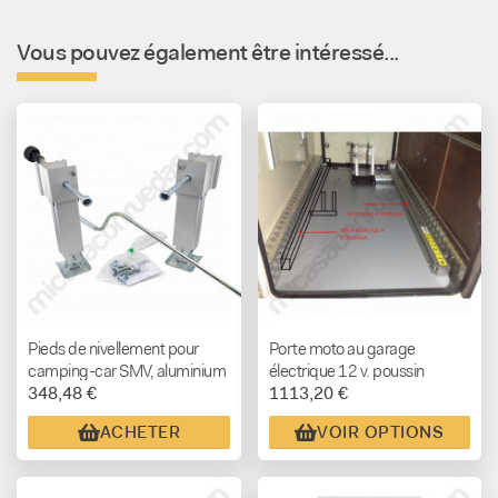
Vous pouvez également être intéressé...
Pieds de nivellement pour
Porte moto au garage
camping-car SMV, aluminium
électrique 12 v. poussin
348,48 €
1113,20 €
léger
ACHETER
VOIR OPTIONS