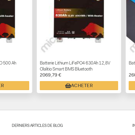
IO 500 Ah
Batterie Lithium LiFePO4 630Ah 12,8V
Ba
Olalitio Smart BMS Bluetooth
2069,79 €
26
ER
ACHETER
DERNIERS ARTICLES DE BLOG
I