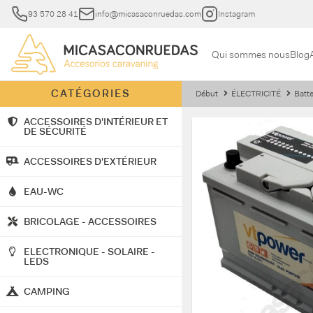
93 570 28 41
info@micasaconruedas.com
Instagram
Qui sommes nous
Blog
CATÉGORIES
Début
ÉLECTRICITÉ
Batte
ACCESSOIRES D'INTÉRIEUR ET
DE SÉCURITÉ
ACCESSOIRES D'EXTÉRIEUR
EAU-WC
BRICOLAGE - ACCESSOIRES
ELECTRONIQUE - SOLAIRE -
LEDS
CAMPING