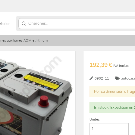
Atelier
ries auxiliaires AGM et lithium
192,39 €
IVA inclus
0902_11
autocar
Por su dimensión o fragi
En stock! Expédition en 
Unités: