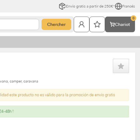
Envío gratis a partir de 250€*
Francés
0
Chercher
Chariot
avana
camper
caravana
lidad este producto no es válido para la promoción de envío gratis
24-48h !